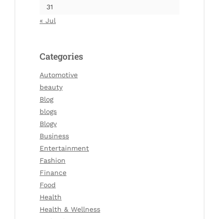
31
« Jul
Categories
Automotive
beauty
Blog
blogs
Blogv
Business
Entertainment
Fashion
Finance
Food
Health
Health & Wellness