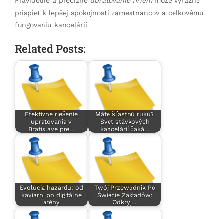
Pravidelné a precízne
upratovanie firiem
môže výrazne
prispieť k lepšej spokojnosti zamestnancov a celkovému
fungovaniu kancelárií.
Related Posts:
Efektívne riešenie
Máte šťastnú ruku?
upratovania v
Svet stávkových
Bratislave pre…
kancelárií čaká…
Evolúcia hazardu: od
Twój Przewodnik Po
kaviarní po digitálne
Świecie Zakładów:
arény
Odkryj…