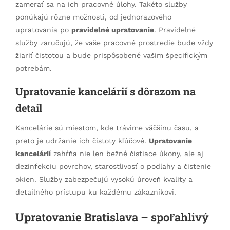
zamerať sa na ich pracovné úlohy. Takéto služby
ponúkajú rôzne možnosti, od jednorazového
upratovania po
pravidelné upratovanie
. Pravidelné
služby zaručujú, že vaše pracovné prostredie bude vždy
žiariť čistotou a bude prispôsobené vašim špecifickým
potrebám.
Upratovanie kancelárií s dôrazom na
detail
Kancelárie sú miestom, kde trávime väčšinu času, a
preto je udržanie ich čistoty kľúčové.
Upratovanie
kancelárií
zahŕňa nie len bežné čistiace úkony, ale aj
dezinfekciu povrchov, starostlivosť o podlahy a čistenie
okien. Služby zabezpečujú vysokú úroveň kvality a
detailného prístupu ku každému zákazníkovi.
Upratovanie Bratislava – spoľahlivý