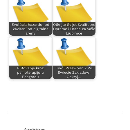
Evolúcia hazardu: od
Otkrijte Svijet Kvalitetne
kaviarní po digitálne
Opreme i Hrane za Vaše
arény
Ljubimce
Putovanje kroz
Twój Przewodnik Po
psihoterapiju u
Świecie Zakładów:
Beogradu
Odkryj…
Archives