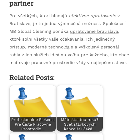
partner
Pre všetkých, ktorí hľadajú
efektívne upratovanie
v
Bratislave, je tu jedna výnimočná možnosť. Spoločnosť
MB Global Cleaning ponúka
upratovanie bratislava
,
ktoré splní všetky vaše očakávania. Ich jedinečný
prístup, moderné technológie a vyškolený personál
robia z ich služieb ideálnu voľbu pre každého, kto chce
mať svoje pracovné prostredie vždy v najlepšom stave.
Related Posts:
Profesionálne Riešenia
Máte šťastnú ruku?
Pre Čisté Pracovné
Svet stávkových
Prostredie…
kancelárií čaká…