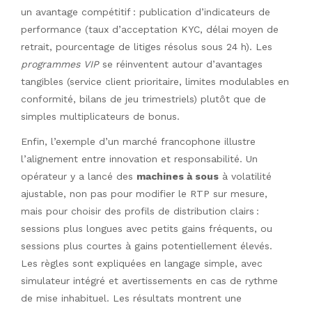
un avantage compétitif : publication d’indicateurs de
performance (taux d’acceptation KYC, délai moyen de
retrait, pourcentage de litiges résolus sous 24 h). Les
programmes VIP
se réinventent autour d’avantages
tangibles (service client prioritaire, limites modulables en
conformité, bilans de jeu trimestriels) plutôt que de
simples multiplicateurs de bonus.
Enfin, l’exemple d’un marché francophone illustre
l’alignement entre innovation et responsabilité. Un
opérateur y a lancé des
machines à sous
à volatilité
ajustable, non pas pour modifier le RTP sur mesure,
mais pour choisir des profils de distribution clairs :
sessions plus longues avec petits gains fréquents, ou
sessions plus courtes à gains potentiellement élevés.
Les règles sont expliquées en langage simple, avec
simulateur intégré et avertissements en cas de rythme
de mise inhabituel. Les résultats montrent une