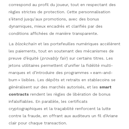
correspond au profil du joueur, tout en respectant des
règles strictes de protection. Cette personnalisation
s’étend jusqu’aux promotions, avec des bonus
dynamiques, mieux encadrés et clarifiés par des
conditions affichées de manière transparente.
La
blockchain
et les portefeuilles numériques accélèrent
les paiements, tout en soutenant des mécanismes de
preuve d’équité (
provably fair
) sur certains titres. Les
jetons utilitaires permettent d’unifier la fidélité multi-
marques et d’introduire des programmes « earn-and-
burn » lisibles. Les dépôts et retraits en stablecoins se
généralisent sur des marchés autorisés, et les
smart
contracts
rendent les règles de libération de bonus
infalsifiables. En parallèle, les certificats
cryptographiques et la traçabilité renforcent la lutte
contre la fraude, en offrant aux auditeurs un fil d’Ariane
clair pour chaque transaction.