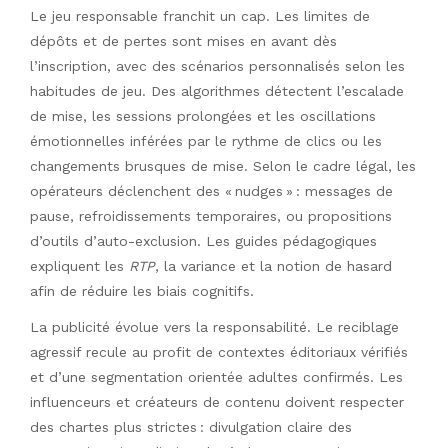
Le jeu responsable franchit un cap. Les limites de
dépôts et de pertes sont mises en avant dès
l’inscription, avec des scénarios personnalisés selon les
habitudes de jeu. Des algorithmes détectent l’escalade
de mise, les sessions prolongées et les oscillations
émotionnelles inférées par le rythme de clics ou les
changements brusques de mise. Selon le cadre légal, les
opérateurs déclenchent des « nudges » : messages de
pause, refroidissements temporaires, ou propositions
d’outils d’auto-exclusion. Les guides pédagogiques
expliquent les
RTP
, la variance et la notion de hasard
afin de réduire les biais cognitifs.
La publicité évolue vers la responsabilité. Le reciblage
agressif recule au profit de contextes éditoriaux vérifiés
et d’une segmentation orientée adultes confirmés. Les
influenceurs et créateurs de contenu doivent respecter
des chartes plus strictes : divulgation claire des