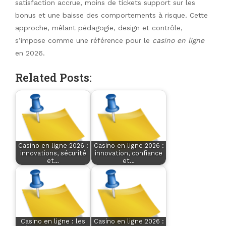
satisfaction accrue, moins de tickets support sur les
bonus et une baisse des comportements à risque. Cette
approche, mêlant pédagogie, design et contrôle,
s’impose comme une référence pour le
casino en ligne
en 2026.
Related Posts:
Casino en ligne 2026 :
Casino en ligne 2026 :
innovations, sécurité
innovation, confiance
et…
et…
Casino en ligne : les
Casino en ligne 2026 :