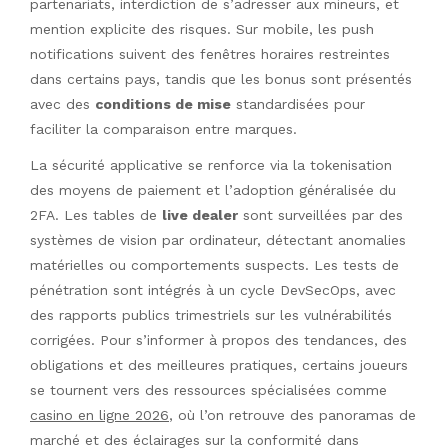
partenariats, interdiction de s’adresser aux mineurs, et
mention explicite des risques. Sur mobile, les push
notifications suivent des fenêtres horaires restreintes
dans certains pays, tandis que les bonus sont présentés
avec des
conditions de mise
standardisées pour
faciliter la comparaison entre marques.
La sécurité applicative se renforce via la tokenisation
des moyens de paiement et l’adoption généralisée du
2FA. Les tables de
live dealer
sont surveillées par des
systèmes de vision par ordinateur, détectant anomalies
matérielles ou comportements suspects. Les tests de
pénétration sont intégrés à un cycle DevSecOps, avec
des rapports publics trimestriels sur les vulnérabilités
corrigées. Pour s’informer à propos des tendances, des
obligations et des meilleures pratiques, certains joueurs
se tournent vers des ressources spécialisées comme
casino en ligne 2026
, où l’on retrouve des panoramas de
marché et des éclairages sur la conformité dans