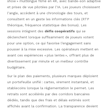
show » multilingue filmé en 4K, avec bande-son adaptive
et prises de vue pilotées par l’IA. Les joueurs choisissent
l’angle, accèdent à une chronologie des tours, et
consultent en un geste les informations clés (RTP
théorique, fréquence statistique des bonus). Les
sessions intègrent des
défis coopératifs
qui se
déclenchent lorsque suffisamment de joueurs votent
pour une option, ce qui favorise l’engagement sans
pousser à la mise excessive. Les opérateurs mettent en
avant ces expériences « plus lentes », offrant plus de
divertissement par minute et un meilleur contrôle
budgétaire.
Sur le plan des paiements, plusieurs marques déploient
un portefeuille unifié : cartes, virement instantané, et
stablecoins lorsque la réglementation le permet. Les
retraits sont accélérés par des corridors bancaires
dédiés, tandis que des frais et délais estimés sont
affichés avant la confirmation. La transparence devient