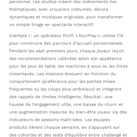
personnel. Les studios créent des
événements live
thématiques, avec croupiers costumés, décors
dynamiques et musiques originales, pour transformer
un simple tirage en spectacle interactif.
Exemple 1 : un opérateur fictif, « AzurPlay », utilise l’IA
pour construire des parcours d’accueil personnalisés.
Pendant les sept premiers jours, chaque joueur reçoit
des recommandations calibrées selon son appétence
pour les jeux de table, les machines à sous ou les titres
instantanés. Les missions évoluent en fonction du
comportement (préférence pour les petites mises
fréquentes ou les coups plus ambitieux) et intègrent
des rappels de
limites
intelligents. Résultat : une
hausse de l’engagement utile, une baisse du churn et
une augmentation mesurée du bien-être joueur via des
indicateurs de sessions maîtrisées. Les équipes
produits itèrent chaque semaine, en s’appuyant sur
des cohortes et des tests d’équilibre entre challenge et