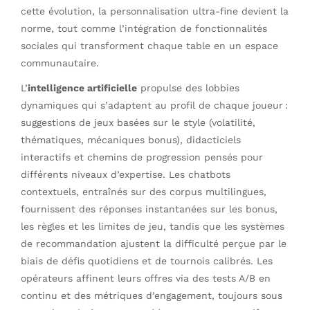
cette évolution, la personnalisation ultra-fine devient la
norme, tout comme l’intégration de fonctionnalités
sociales qui transforment chaque table en un espace
communautaire.
L’
intelligence artificielle
propulse des lobbies
dynamiques qui s’adaptent au profil de chaque joueur :
suggestions de jeux basées sur le style (volatilité,
thématiques, mécaniques bonus), didacticiels
interactifs et chemins de progression pensés pour
différents niveaux d’expertise. Les chatbots
contextuels, entraînés sur des corpus multilingues,
fournissent des réponses instantanées sur les bonus,
les règles et les limites de jeu, tandis que les systèmes
de recommandation ajustent la difficulté perçue par le
biais de défis quotidiens et de tournois calibrés. Les
opérateurs affinent leurs offres via des tests A/B en
continu et des métriques d’engagement, toujours sous