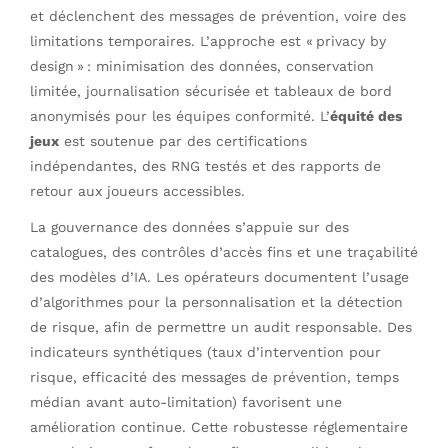
et déclenchent des messages de prévention, voire des
limitations temporaires. L’approche est « privacy by
design » : minimisation des données, conservation
limitée, journalisation sécurisée et tableaux de bord
anonymisés pour les équipes conformité. L’
équité des
jeux
est soutenue par des certifications
indépendantes, des RNG testés et des rapports de
retour aux joueurs accessibles.
La gouvernance des données s’appuie sur des
catalogues, des contrôles d’accès fins et une traçabilité
des modèles d’IA. Les opérateurs documentent l’usage
d’algorithmes pour la personnalisation et la détection
de risque, afin de permettre un audit responsable. Des
indicateurs synthétiques (taux d’intervention pour
risque, efficacité des messages de prévention, temps
médian avant auto-limitation) favorisent une
amélioration continue. Cette robustesse réglementaire