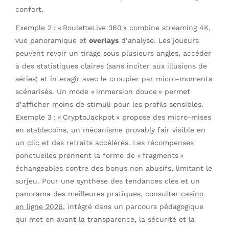
confort.
Exemple 2 : « RouletteLive 360 » combine streaming 4K,
vue panoramique et
overlays
d’analyse. Les joueurs
peuvent revoir un tirage sous plusieurs angles, accéder
à des statistiques claires (sans inciter aux illusions de
séries) et interagir avec le croupier par micro-moments
scénarisés. Un mode « immersion douce » permet
d’afficher moins de stimuli pour les profils sensibles.
Exemple 3 : « CryptoJackpot » propose des micro-mises
en stablecoins, un mécanisme provably fair visible en
un clic et des retraits accélérés. Les récompenses
ponctuelles prennent la forme de « fragments »
échangeables contre des bonus non abusifs, limitant le
surjeu. Pour une synthèse des tendances clés et un
panorama des meilleures pratiques, consulter
casino
en ligne 2026
, intégré dans un parcours pédagogique
qui met en avant la transparence, la sécurité et la