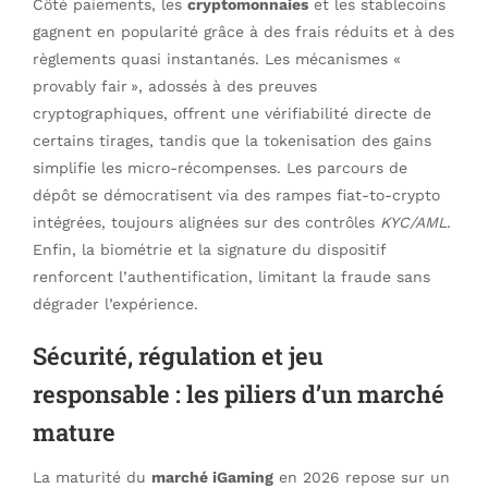
Côté paiements, les
cryptomonnaies
et les stablecoins
gagnent en popularité grâce à des frais réduits et à des
règlements quasi instantanés. Les mécanismes «
provably fair », adossés à des preuves
cryptographiques, offrent une vérifiabilité directe de
certains tirages, tandis que la tokenisation des gains
simplifie les micro-récompenses. Les parcours de
dépôt se démocratisent via des rampes fiat-to-crypto
intégrées, toujours alignées sur des contrôles
KYC/AML
.
Enfin, la biométrie et la signature du dispositif
renforcent l’authentification, limitant la fraude sans
dégrader l’expérience.
Sécurité, régulation et jeu
responsable : les piliers d’un marché
mature
La maturité du
marché iGaming
en 2026 repose sur un