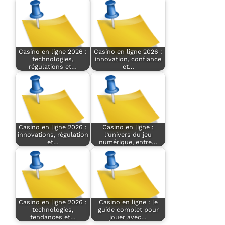
Casino en ligne 2026 :
Casino en ligne 2026 :
technologies,
innovation, confiance
régulations et…
et…
Casino en ligne 2026 :
Casino en ligne :
innovations, régulation
l’univers du jeu
et…
numérique, entre…
Casino en ligne 2026 :
Casino en ligne : le
technologies,
guide complet pour
tendances et…
jouer avec…