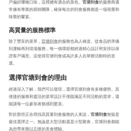
戶偏好哪種口味，這裡總有適合的菜色。
官塘到會
的服務商通
常擁有專業的廚師團隊，確保每次的到會服務都是一場視覺和
味覺的饗宴。
高質量的服務標準
除了豐富的菜單，
官塘到會
的服務也為人稱道。從食品的準備
到運輸再到現場服務，每一個環節都經過精心設計和安排以保
證客戶滿意。這使得官塘到會成為許多人在舉辦活動時的首
選。
選擇官塘到會的理由
經過深入了解，我們可以發現，選擇官塘到會有多種優勢。其
便捷的服務和靈活的菜單設計不僅能滿足不同活動的需求，還
能讓每一位參加者都感到驚喜。
對於那些正在尋找高質量到會服務的人來說，
官塘到會
無疑是
最佳選擇之一。無論是大型活動還是小型聚會，官塘到會都能
為您帶來難以忘懷的美食體驗。