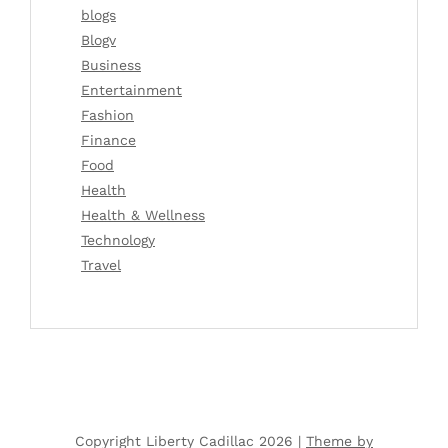
blogs
Blogv
Business
Entertainment
Fashion
Finance
Food
Health
Health & Wellness
Technology
Travel
Copyright Liberty Cadillac 2026 |
Theme by