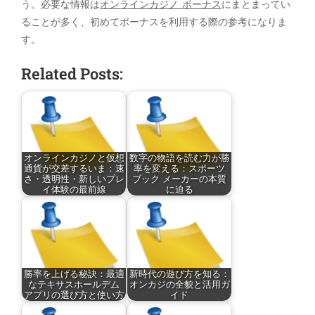
う。必要な情報は
オンラインカジノ ボーナス
にまとまってい
ることが多く、初めてボーナスを利用する際の参考になりま
す。
Related Posts:
オンラインカジノと仮想
数字の物語を読む力が勝
通貨が交差するいま：速
率を変える：スポーツ
さ・透明性・新しいプレ
ブック メーカーの本質
イ体験の最前線
に迫る
勝率を上げる秘訣：最適
新時代の遊び方を知る：
なテキサスホールデム
オンカジの全貌と活用ガ
アプリの選び方と使い方
イド