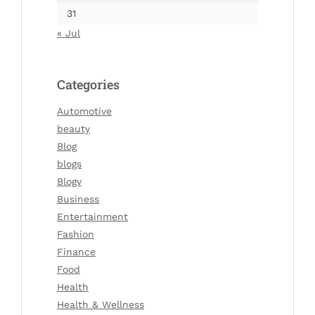
31
« Jul
Categories
Automotive
beauty
Blog
blogs
Blogv
Business
Entertainment
Fashion
Finance
Food
Health
Health & Wellness