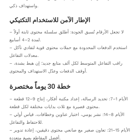
واستهداف ذكي.
الإطار الآمن للاستخدام التكتيكي
– لا تجعل الأرقام تُسبق الجودة: أطلق سلسلة محتوى ثابتة أولاً
لمدة 2–4 أسابيع.
– استخدم الدفعات المحدودة مع حملات محتوى قوية لتفادي تآكل
معدلات التفاعل.
– راقب التفاعل المتوسط لكل ألف متابع جديد؛ إن هبط بشدة،
أوقف الدفعات وعدّل الاستهداف والمحتوى.
خطة 30 يوماً مختصرة
– الأيام 1–7: تحديد الرسالة، إعداد مكتبة أفكار، إنتاج 9–12 قطعة
محتوى قصيرة مع ثلاث بدايات مختلفة لكل قطعة.
– الأيام 8–14: نشر يومي، اختبار عناوين وخطافات، قياس أولي
للاحتفاظ والتفاعل.
– الأيام 15–21: تعاون صغير مع صانعي محتوى دقيقين، إعادة تدوير
أفضل المقاطع بصيغ متعددة.