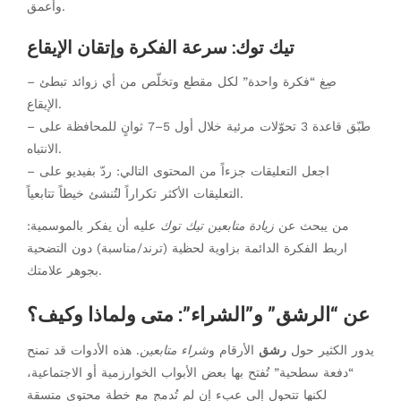
وأعمق.
تيك توك: سرعة الفكرة وإتقان الإيقاع
– صِغ “فكرة واحدة” لكل مقطع وتخلّص من أي زوائد تبطئ
الإيقاع.
– طبّق قاعدة 3 تحوّلات مرئية خلال أول 5–7 ثوانٍ للمحافظة على
الانتباه.
– اجعل التعليقات جزءاً من المحتوى التالي: ردّ بفيديو على
التعليقات الأكثر تكراراً لتُنشئ خيطاً تتابعياً.
من يبحث عن
زيادة متابعين تيك توك
عليه أن يفكر بالموسمية:
اربط الفكرة الدائمة بزاوية لحظية (ترند/مناسبة) دون التضحية
بجوهر علامتك.
عن “الرشق” و”الشراء”: متى ولماذا وكيف؟
يدور الكثير حول
رشق
الأرقام و
شراء متابعين
. هذه الأدوات قد تمنح
“دفعة سطحية” تُفتح بها بعض الأبواب الخوارزمية أو الاجتماعية،
لكنها تتحول إلى عبء إن لم تُدمج مع خطة محتوى متسقة