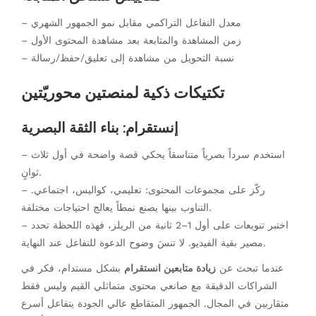
– معدل التفاعل التراكمي مقابل نمو الجمهور الشهري
– زمن المشاهدة والمتابعة بعد مشاهدة المحتوى الأول
– نسبة التحويل من مشاهدة إلى تعليق/حفظ/رسالة
تكتيكات ذكية لمنصتين محوريّتين
إنستقرام: بناء الثقة البصرية
– استخدم سرداً بصرياً متناسقاً يحكي قصة واضحة في أول ثلاث
ثوانٍ.
– ركّز على مجموعات المحتوى: تعليمي، كواليس، اجتماعي.
التناوب بينها يصنع نمطاً يعالج احتياجات مختلفة.
– اختبر تنويعات على أول 1–2 ثانية من الريلز، فهذه اللحظة تحدد
مصير بقية الفيديو. لا تنسَ وضوح الدعوة للتفاعل عند النهاية.
عندما تبحث عن
زيادة متابعين انستقرام
بشكل مستدام، فكر في
الشراكات الدقيقة مع صانعي محتوى متماثلي القيم وليس فقط
متقاربين في المجال. الجمهور المتقاطع عالي الجودة يتفاعل أسرع