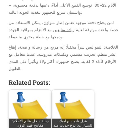
– الأيام 22–30: توسيع القطع الأعلى أداءً، دعمها بدفعة محسوبة،
واستبيان سريع للجمهور لتغذية الجولة التالية.
لمن يحتاج دفعة موجهة ضمن إطار متوازن، يمكن الاستفادة من
خدمة واحدة موثوقة لغاية
زيادة متابعين
مع الالتزام بمراقبة الجودة
ودمجها مع خطة محتوى منضبطة.
الخلاصة: النمو ليس سراً مخفياً؛ إنه مزيج من رسالة واضحة، إيقاع
نشر منظم، تجريب مستمر، وتكتيكات مدروسة. عندما تتعامل مع
الأرقام كأداة لا كغاية، يصبح جمهورك أكثر ولاءً وتأثيراً على المدى
الطويل.
Related Posts:
عزل نانو سيراميك
رحلة داخل عالم الأحلام:
للسيارات: درع حديث ضد
مفاتيح فهم الرؤى