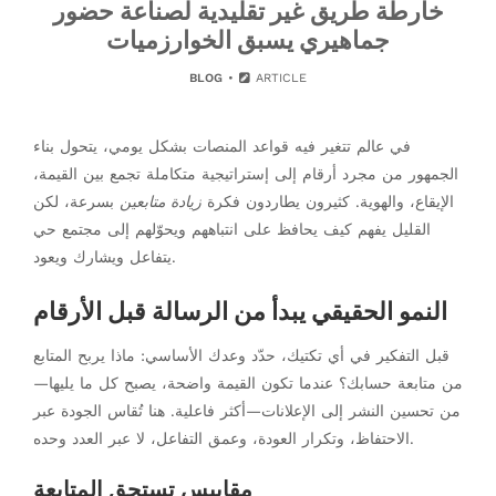
خارطة طريق غير تقليدية لصناعة حضور
جماهيري يسبق الخوارزميات
BLOG
ARTICLE
في عالم تتغير فيه قواعد المنصات بشكل يومي، يتحول بناء
الجمهور من مجرد أرقام إلى إستراتيجية متكاملة تجمع بين القيمة،
الإيقاع، والهوية. كثيرون يطاردون فكرة
زيادة متابعين
بسرعة، لكن
القليل يفهم كيف يحافظ على انتباههم ويحوّلهم إلى مجتمع حي
يتفاعل ويشارك ويعود.
النمو الحقيقي يبدأ من الرسالة قبل الأرقام
قبل التفكير في أي تكتيك، حدّد وعدك الأساسي: ماذا يربح المتابع
من متابعة حسابك؟ عندما تكون القيمة واضحة، يصبح كل ما يليها—
من تحسين النشر إلى الإعلانات—أكثر فاعلية. هنا تُقاس الجودة عبر
الاحتفاظ، وتكرار العودة، وعمق التفاعل، لا عبر العدد وحده.
مقاييس تستحق المتابعة