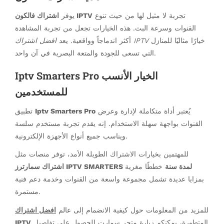
تجربة لا مثيل لها من حيث تنوع
اشتراك فالكون IPTV
يوفر
القنوات وسرعة البث. هذه الخيارات تجعل من تجربة المشاهدة
خيارًا مثاليًا للمنازل
افضل اشتراك IPTV
أكثر اندماجاً وواقعية. يعد
التي تسعى للجودة والمتعة البصرية في آن واحد.
Iptv Smarters Pro الخيار الأنسب
للمستخدمين
يُعتبر أداة متكاملة لإدارة وعرض
Iptv Smarters Pro
تطبيق
القنوات بواجهة سهلة الاستخدام. إنه يقدم تجربة مستخدم سلسة
ويناسب جميع أنواع الأجهزة الإلكترونية.
للمهتمين بخيارات الاشتراك الطويلة الأمد، توفر منصات مثل
اشتراك سمارترز IPTV SMARTERS لمدة سنة
خططًا مغرية
بمزايا عديدة تشمل مجموعة واسعة من القنوات وخدمة دعم فنية
مستمرة.
للمزيد من المعلومات حول كيفية الانضمام إلى عالم
افضل اشتراك
المتطورة، يمكنكم زيارة متجر سمارت للحصول على تفاصيل
IPTV