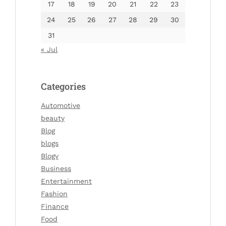
17
18
19
20
21
22
23
24
25
26
27
28
29
30
31
« Jul
Categories
Automotive
beauty
Blog
blogs
Blogv
Business
Entertainment
Fashion
Finance
Food