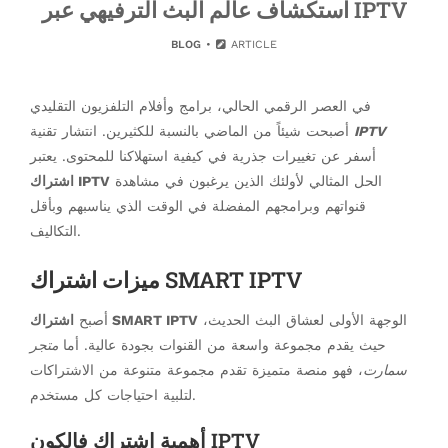
استكشاف عالم البث الترفيهي عبر IPTV
BLOG
ARTICLE
في العصر الرقمي الحالي، برامج وأفلام التلفزيون التقليدي
IPTV
أصبحت شيئاً من الماضي بالنسبة للكثيرين. انتشار تقنية
أسفر عن تغييرات جذرية في كيفية استهلاكنا للمحتوى. يعتبر
الحل المثالي لأولئك الذين يرغبون في مشاهدة
اشتراك IPTV
قنواتهم وبرامجهم المفضلة في الوقت الذي يناسبهم وبأقل
التكاليف.
ميزات اشتراك SMART IPTV
الوجهة الأولى لعشاق البث الحديث،
اشتراك SMART IPTV
أصبح
حيث يقدم مجموعة واسعة من القنوات بجودة عالية. أما
متجر
سمارت
، فهو منصة متميزة تقدم مجموعة متنوعة من الاشتراكات
لتلبية احتياجات كل مستخدم.
أهمية اشتراك فالكون IPTV