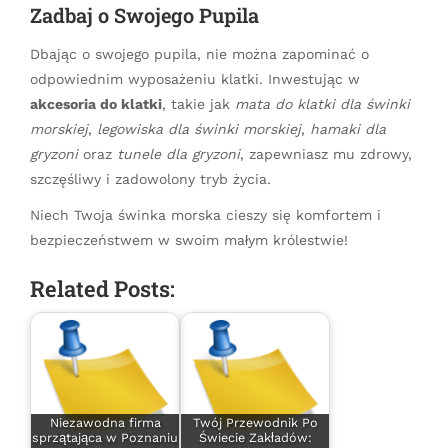
Zadbaj o Swojego Pupila
Dbając o swojego pupila, nie można zapominać o
odpowiednim wyposażeniu klatki. Inwestując w
akcesoria do klatki
, takie jak
mata do klatki dla świnki
morskiej
,
legowiska dla świnki morskiej
,
hamaki dla
gryzoni
oraz
tunele dla gryzoni
, zapewniasz mu zdrowy,
szczęśliwy i zadowolony tryb życia.
Niech Twoja świnka morska cieszy się komfortem i
bezpieczeństwem w swoim małym królestwie!
Related Posts:
Niezawodna firma
Twój Przewodnik Po
sprzątająca w Poznaniu
Świecie Zakładów: