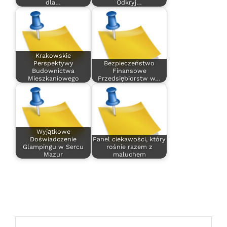
dla…
Odkryj…
Krakowskie
Perspektywy
Bezpieczeństwo
Budownictwa
Finansowe
Mieszkaniowego
Przedsiębiorstw w…
Wyjątkowe
Doświadczenie
Panel ciekawości, który
Glampingu w Sercu
rośnie razem z
Mazur
maluchem