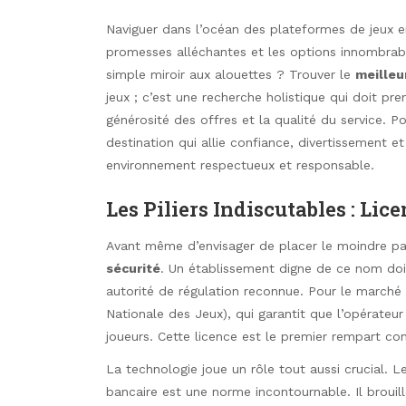
Naviguer dans l’océan des plateformes de jeux en
promesses alléchantes et les options innombrabl
simple miroir aux alouettes ? Trouver le
meilleu
jeux ; c’est une recherche holistique qui doit pre
générosité des offres et la qualité du service. Po
destination qui allie confiance, divertissement e
environnement respectueux et responsable.
Les Piliers Indiscutables : Lice
Avant même d’envisager de placer le moindre pari
sécurité
. Un établissement digne de ce nom doi
autorité de régulation reconnue. Pour le marché f
Nationale des Jeux), qui garantit que l’opérateur
joueurs. Cette licence est le premier rempart con
La technologie joue un rôle tout aussi crucial. 
bancaire est une norme incontournable. Il brouil