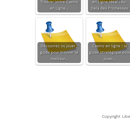
Trouver Votre Casino
en Ligne Idéal : Au-
en Ligne…
Delà des Promesses
Découvrez où jouer :
Casino en ligne : le
guide pour trouver le
guide stratégique pou
meilleur…
jouer…
Copyright Libe