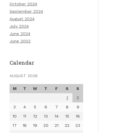
October 2024
September 2024
August 2024
July 2024
June 2024
June 2002
Calendar
AUGUST 2026
M
T
W
T
F
S
S
1
2
3
4
5
6
7
8
9
10
11
12
13
14
15
16
17
18
19
20
21
22
23