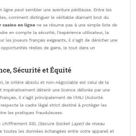
 ligne peut sembler une aventure périlleuse. Entre les
es, comment distinguer le véritable diamant brut du
r casino en ligne
ne se résume pas à une simple liste de
ndre en compte la sécurité, l’expérience utilisateur, la
ur les joueurs français exigeants, il s’agit de dénicher une
t opportunités réelles de gains, le tout dans un
nce, Sécurité et Équité
, le critère absolu et non-négociable est celui de la
t impérativement détenir une licence délivrée par une
rançais, il s’agit principalement de l’ANJ (Autorité
 respecte le cadre légal strict destiné à protéger les
tre les pratiques frauduleuses.
Le
chiffrement SSL (Secure Socket Layer)
de niveau
le toutes les données échangées entre votre appareil et