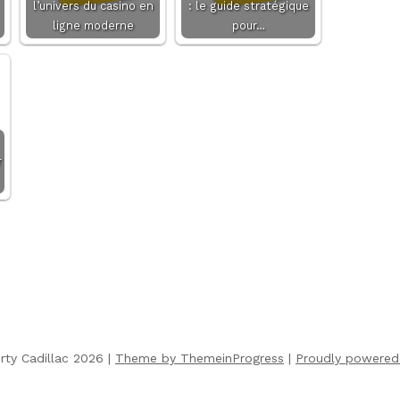
l’univers du casino en
: le guide stratégique
ligne moderne
pour…
r
rty Cadillac 2026 |
Theme by ThemeinProgress
|
Proudly powered