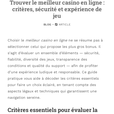
Trouver le meilleur casino en ligne :
critères, sécurité et expérience de
jeu
BLOG
ARTICLE
Choisir le
meilleur casino en ligne
ne se résume pas à
sélectionner celui qui propose les plus gros bonus. Il
s’agit d’évaluer un ensemble d’éléments — sécurité,
fiabilité, diversité des jeux, transparence des
conditions et qualité du support — afin de profiter
d’une expérience ludique et responsable. Ce guide
pratique vous aide à décoder les critères essentiels
pour faire un choix éclairé, en tenant compte des
aspects légaux et techniques qui garantissent une
navigation sereine.
Critères essentiels pour évaluer la