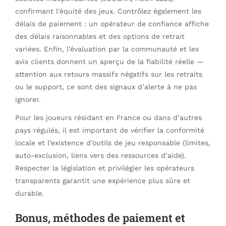
confirmant l’équité des jeux. Contrôlez également les
délais de paiement : un opérateur de confiance affiche
des délais raisonnables et des options de retrait
variées. Enfin, l’évaluation par la communauté et les
avis clients donnent un aperçu de la fiabilité réelle —
attention aux retours massifs négatifs sur les retraits
ou le support, ce sont des signaux d’alerte à ne pas
ignorer.
Pour les joueurs résidant en France ou dans d’autres
pays régulés, il est important de vérifier la conformité
locale et l’existence d’outils de jeu responsable (limites,
auto-exclusion, liens vers des ressources d’aide).
Respecter la législation et privilégier les opérateurs
transparents garantit une expérience plus sûre et
durable.
Bonus, méthodes de paiement et