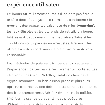
expérience utilisateur
Le bonus attire l’attention, mais il ne doit pas être le
critère décisif. Analysez les termes et conditions : le
montant des
bonus
, les exigences de mise (
wagering
),
les jeux éligibles et les plafonds de retrait. Un bonus
intéressant peut devenir une mauvaise affaire si les
conditions sont opaques ou irréalistes. Préférez des
offres avec des conditions claires et un ratio de mise
raisonnable.
Les méthodes de paiement influencent directement
l’expérience : cartes bancaires, virements, portefeuilles
électroniques (Skrill, Neteller), solutions locales et
crypto-monnaies. Un bon casino propose plusieurs
options sécurisées, des délais de traitement rapides et
des frais transparents. Vérifiez également la politique
KYC (connaissance du client) : des procédures
d’identification strictes sont normales, mais le