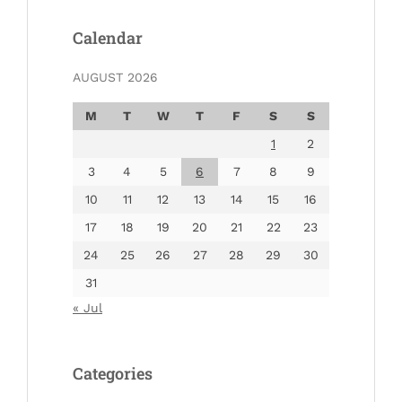
Calendar
AUGUST 2026
M
T
W
T
F
S
S
1
2
3
4
5
6
7
8
9
10
11
12
13
14
15
16
17
18
19
20
21
22
23
24
25
26
27
28
29
30
31
« Jul
Categories