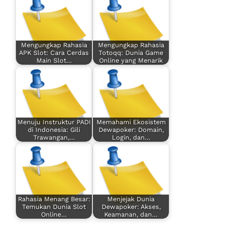
Mengungkap Rahasia
Mengungkap Rahasia
APK Slot: Cara Cerdas
Totoqq: Dunia Game
Main Slot…
Online yang Menarik
Menuju Instruktur PADI
Memahami Ekosistem
di Indonesia: Gili
Dewapoker: Domain,
Trawangan,…
Login, dan…
Rahasia Menang Besar:
Menjejak Dunia
Temukan Dunia Slot
Dewapoker: Akses,
Online…
Keamanan, dan…