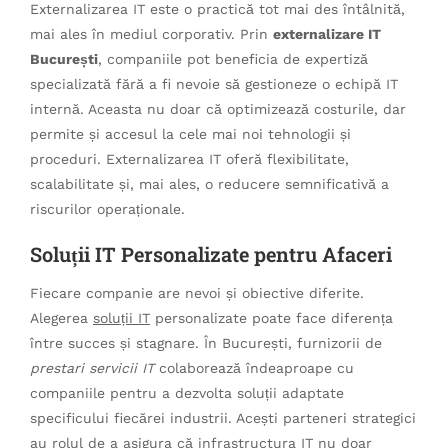
Externalizarea IT este o practică tot mai des întâlnită,
mai ales în mediul corporativ. Prin
externalizare IT
București
, companiile pot beneficia de expertiză
specializată fără a fi nevoie să gestioneze o echipă IT
internă. Aceasta nu doar că optimizează costurile, dar
permite și accesul la cele mai noi tehnologii și
proceduri. Externalizarea IT oferă flexibilitate,
scalabilitate și, mai ales, o reducere semnificativă a
riscurilor operaționale.
Soluții IT Personalizate pentru Afaceri
Fiecare companie are nevoi și obiective diferite.
Alegerea
soluții IT
personalizate poate face diferența
între succes și stagnare. În București, furnizorii de
prestari servicii IT
colaborează îndeaproape cu
companiile pentru a dezvolta soluții adaptate
specificului fiecărei industrii. Acești parteneri strategici
au rolul de a asigura că infrastructura IT nu doar