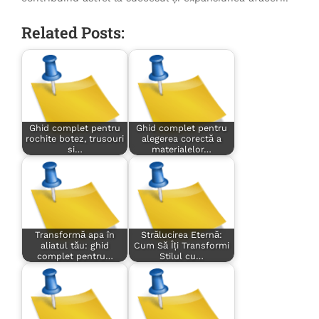
Related Posts:
Ghid complet pentru
Ghid complet pentru
rochite botez, trusouri
alegerea corectă a
si…
materialelor…
Transformă apa în
Strălucirea Eternă:
aliatul tău: ghid
Cum Să Îți Transformi
complet pentru…
Stilul cu…