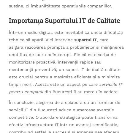
susține, ci îmbunătățește operațiunile companiilor.
Importanța Suportului IT de Calitate
Într-un mediu digital, este inevitabil ca unele dificultăți
tehnice să apară. Aici intervine
suportul IT
, care
asigură rezolvarea promptă a problemelor și menținerea
unui flux de lucru neîntrerupt. Fie că este vorba de
monitorizare proactivă, intervenții rapide sau
mentenanță preventivă, un suport IT de înaltă calitate
este crucial pentru a maximiza eficiența și a minimiza
timpii morți. Acesta este un aspect pe care
serviciile IT
pentru companii
din București îl au mereu în vedere.
În concluzie, alegerea de a colabora cu un furnizor de
servicii IT din București aduce numeroase avantaje
competitive. O abordare strategică poate transforma
efectiv infrastructura IT într-un avantaj semnificativ,
contribuind astfel la succesul și expansiunea afacerii.