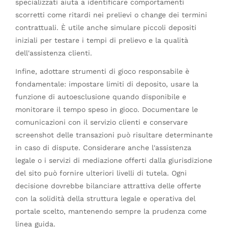
specializzati aiuta a identificare comportamenti
scorretti come ritardi nei prelievi o change dei termini
contrattuali. È utile anche simulare piccoli depositi
iniziali per testare i tempi di prelievo e la qualità
dell'assistenza clienti.
Infine, adottare strumenti di gioco responsabile è
fondamentale: impostare limiti di deposito, usare la
funzione di autoesclusione quando disponibile e
monitorare il tempo speso in gioco. Documentare le
comunicazioni con il servizio clienti e conservare
screenshot delle transazioni può risultare determinante
in caso di dispute. Considerare anche l'assistenza
legale o i servizi di mediazione offerti dalla giurisdizione
del sito può fornire ulteriori livelli di tutela. Ogni
decisione dovrebbe bilanciare attrattiva delle offerte
con la solidità della struttura legale e operativa del
portale scelto, mantenendo sempre la prudenza come
linea guida.