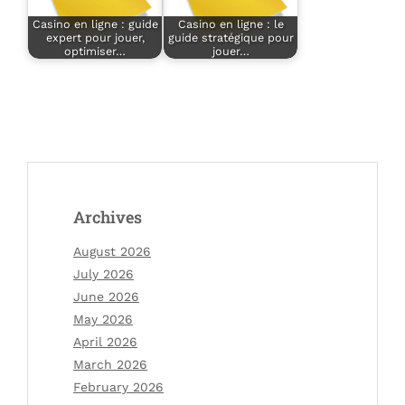
Casino en ligne : guide
Casino en ligne : le
expert pour jouer,
guide stratégique pour
optimiser…
jouer…
Archives
August 2026
July 2026
June 2026
May 2026
April 2026
March 2026
February 2026