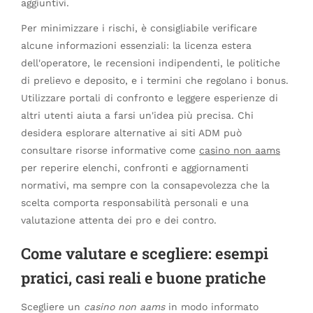
aggiuntivi.
Per minimizzare i rischi, è consigliabile verificare
alcune informazioni essenziali: la licenza estera
dell'operatore, le recensioni indipendenti, le politiche
di prelievo e deposito, e i termini che regolano i bonus.
Utilizzare portali di confronto e leggere esperienze di
altri utenti aiuta a farsi un'idea più precisa. Chi
desidera esplorare alternative ai siti ADM può
consultare risorse informative come
casino non aams
per reperire elenchi, confronti e aggiornamenti
normativi, ma sempre con la consapevolezza che la
scelta comporta responsabilità personali e una
valutazione attenta dei pro e dei contro.
Come valutare e scegliere: esempi
pratici, casi reali e buone pratiche
Scegliere un
casino non aams
in modo informato