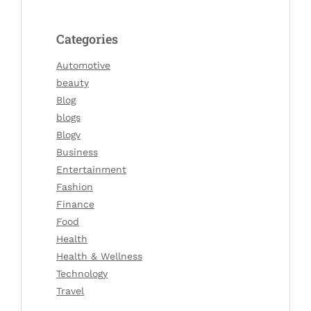
Categories
Automotive
beauty
Blog
blogs
Blogv
Business
Entertainment
Fashion
Finance
Food
Health
Health & Wellness
Technology
Travel