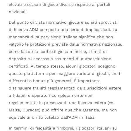
elevati o sezioni di gioco diverse rispetto ai portali
nazionali.
Dal punto di vista normativo, giocare su siti sprovvisti
di licenza ADM comporta una serie di implicazioni. La
mancanza di supervisione italiana significa che non
valgono le protezioni previste dalla normativa nazionale,
come la tutela contro il gioco minorile, i limiti di
deposito e l'accesso a strumenti di autoesclusione
certificati. Al tempo stesso, alcuni giocatori scelgono
queste piattaforme per maggiore varietà di giochi, limiti
differenti o bonus più generosi. È importante
distinguere tra siti regolamentati da giurisdizioni estere
affidabili e operatori completamente non
regolamentati: la presenza di una licenza estera (es.
Malta, Curacao) può offrire qualche garanzia, ma non
equivale ai diritti tutelati dall'ADM in Italia.
In termini di fiscalità e rimborsi, i giocatori italiani su