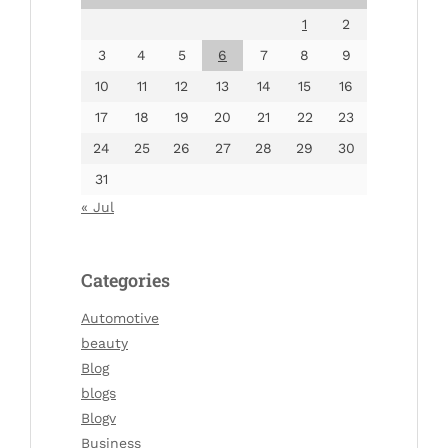
1
2
3
4
5
6
7
8
9
10
11
12
13
14
15
16
17
18
19
20
21
22
23
24
25
26
27
28
29
30
31
« Jul
Categories
Automotive
beauty
Blog
blogs
Blogv
Business