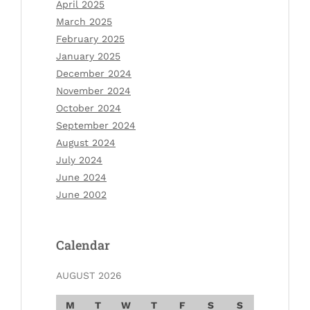
April 2025
March 2025
February 2025
January 2025
December 2024
November 2024
October 2024
September 2024
August 2024
July 2024
June 2024
June 2002
Calendar
AUGUST 2026
M
T
W
T
F
S
S