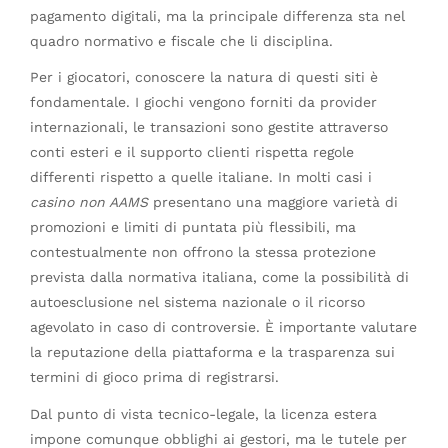
pagamento digitali, ma la principale differenza sta nel
quadro normativo e fiscale che li disciplina.
Per i giocatori, conoscere la natura di questi siti è
fondamentale. I giochi vengono forniti da provider
internazionali, le transazioni sono gestite attraverso
conti esteri e il supporto clienti rispetta regole
differenti rispetto a quelle italiane. In molti casi i
casino non AAMS
presentano una maggiore varietà di
promozioni e limiti di puntata più flessibili, ma
contestualmente non offrono la stessa protezione
prevista dalla normativa italiana, come la possibilità di
autoesclusione nel sistema nazionale o il ricorso
agevolato in caso di controversie. È importante valutare
la reputazione della piattaforma e la trasparenza sui
termini di gioco prima di registrarsi.
Dal punto di vista tecnico-legale, la licenza estera
impone comunque obblighi ai gestori, ma le tutele per