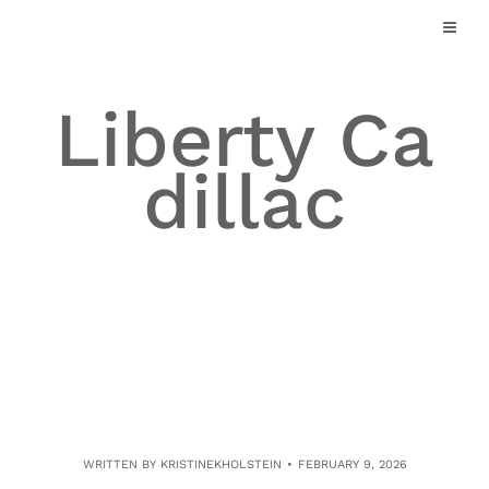
Skip
to
content
Liberty Ca
dillac
WRITTEN BY
KRISTINEKHOLSTEIN
FEBRUARY 9, 2026