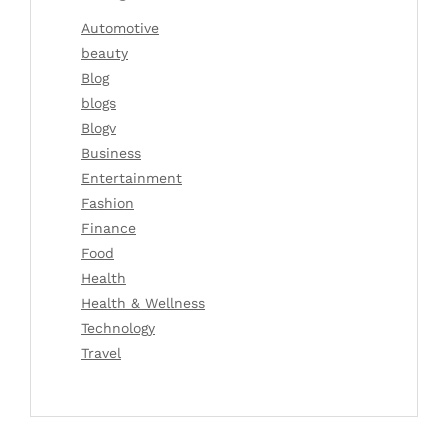
Automotive
beauty
Blog
blogs
Blogv
Business
Entertainment
Fashion
Finance
Food
Health
Health & Wellness
Technology
Travel