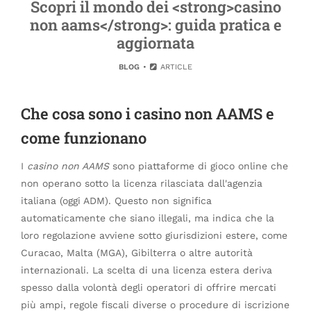
Scopri il mondo dei <strong>casino
non aams</strong>: guida pratica e
aggiornata
BLOG
ARTICLE
Che cosa sono i casino non AAMS e
come funzionano
I
casino non AAMS
sono piattaforme di gioco online che
non operano sotto la licenza rilasciata dall'agenzia
italiana (oggi ADM). Questo non significa
automaticamente che siano illegali, ma indica che la
loro regolazione avviene sotto giurisdizioni estere, come
Curacao, Malta (MGA), Gibilterra o altre autorità
internazionali. La scelta di una licenza estera deriva
spesso dalla volontà degli operatori di offrire mercati
più ampi, regole fiscali diverse o procedure di iscrizione