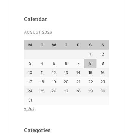
Calendar
AUGUST 2026
M
T
W
T
F
S
S
1
2
3
4
5
6
7
8
9
10
11
12
13
14
15
16
17
18
19
20
21
22
23
24
25
26
27
28
29
30
31
« Jul
Categories