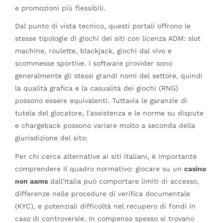
e promozioni più flessibili.
Dal punto di vista tecnico, questi portali offrono le
stesse tipologie di giochi dei siti con licenza ADM: slot
machine, roulette, blackjack, giochi dal vivo e
scommesse sportive. I software provider sono
generalmente gli stessi grandi nomi del settore, quindi
la qualità grafica e la casualità dei giochi (RNG)
possono essere equivalenti. Tuttavia le garanzie di
tutela del giocatore, l'assistenza e le norme su dispute
e chargeback possono variare molto a seconda della
giurisdizione del sito.
Per chi cerca alternative ai siti italiani, è importante
comprendere il quadro normativo: giocare su un
casino
non aams
dall'Italia può comportare limiti di accesso,
differenze nelle procedure di verifica documentale
(KYC), e potenziali difficoltà nel recupero di fondi in
caso di controversie. In compenso spesso si trovano