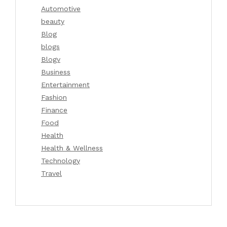
Automotive
beauty
Blog
blogs
Blogv
Business
Entertainment
Fashion
Finance
Food
Health
Health & Wellness
Technology
Travel