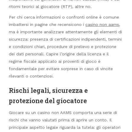
ritorni teorici al giocatore (RTP), altre no.
Per chi cerca informazioni o confronti online è comune
imbattersi in pagine che recensicono i
casino non aams
,
ma è importante analizzare attentamente gli elementi di
sicurezza: presenza di certificazioni indipendenti, termini
e condizioni chiari, procedure di prelievo e protezione
dei dati personali. Capire l’origine della licenza e il
regime fiscale applicato ai proventi di gioco è
fondamentale per evitare sorprese in caso di vincite
rilevanti o contenziosi.
Rischi legali, sicurezza e
protezione del giocatore
Giocare su un casino non AAMS comporta una serie di
rischi che vanno valutati prima di aprire un conto. Il
principale aspetto legale riguarda la tutela: gli operatori