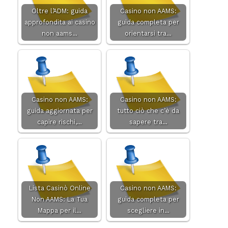
Oltre l’ADM: guida
Casino non AAMS:
approfondita ai casino
guida completa per
non aams…
orientarsi tra…
Casino non AAMS:
Casino non AAMS:
guida aggiornata per
tutto ciò che c’è da
capire rischi,…
sapere tra…
Lista Casinò Online
Casino non AAMS:
Non AAMS: La Tua
guida completa per
Mappa per il…
scegliere in…