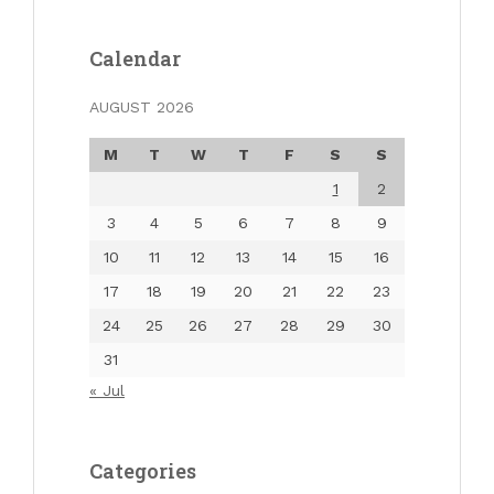
Calendar
AUGUST 2026
M
T
W
T
F
S
S
1
2
3
4
5
6
7
8
9
10
11
12
13
14
15
16
17
18
19
20
21
22
23
24
25
26
27
28
29
30
31
« Jul
Categories