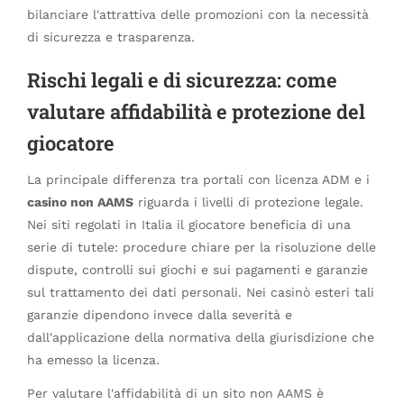
bilanciare l'attrattiva delle promozioni con la necessità
di sicurezza e trasparenza.
Rischi legali e di sicurezza: come
valutare affidabilità e protezione del
giocatore
La principale differenza tra portali con licenza ADM e i
casino non AAMS
riguarda i livelli di protezione legale.
Nei siti regolati in Italia il giocatore beneficia di una
serie di tutele: procedure chiare per la risoluzione delle
dispute, controlli sui giochi e sui pagamenti e garanzie
sul trattamento dei dati personali. Nei casinò esteri tali
garanzie dipendono invece dalla severità e
dall'applicazione della normativa della giurisdizione che
ha emesso la licenza.
Per valutare l'affidabilità di un sito non AAMS è