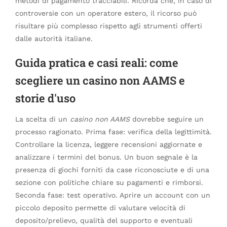
metodi di pagamento tracciabili. Ricorda che, in caso di
controversie con un operatore estero, il ricorso può
risultare più complesso rispetto agli strumenti offerti
dalle autorità italiane.
Guida pratica e casi reali: come
scegliere un casino non AAMS e
storie d'uso
La scelta di un
casino non AAMS
dovrebbe seguire un
processo ragionato. Prima fase: verifica della legittimità.
Controllare la licenza, leggere recensioni aggiornate e
analizzare i termini del bonus. Un buon segnale è la
presenza di giochi forniti da case riconosciute e di una
sezione con politiche chiare su pagamenti e rimborsi.
Seconda fase: test operativo. Aprire un account con un
piccolo deposito permette di valutare velocità di
deposito/prelievo, qualità del supporto e eventuali