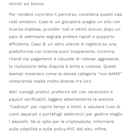
vincoli sul bonus.
Per rendere concreto il percorso, considera questi casi
reali sintetici. Caso A: un giocatore sceglie un sito con
licenza maltese, provider noti e ottimi bonus; dopo un
paio di settimane segnala prelievi rapidi e supporto
efficiente. Caso B: un altro utente si registra su una
piattaforma con licenza poco trasparente, incontra
ritardi nei pagamenti e clausole di rollover aggressive;
la risoluzione della disputa è lenta e costosa. Questi
esempi mostrano come la stessa categoria "non AAMS"
comprenda realtà molto diverse tra loro.
Altri consigli pratici: preferire siti con recensioni e
payout verificabili, leggere attentamente la sezione
"Cashout" per capire tempi e limiti, e valutare l'uso di
conti separati o portafogli elettronici per gestire meglio
i depositi. Se si opta per le criptovalute, informarsi
sulla volatilità e sulle policy KYC del sito. Infine,