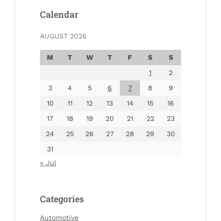
Calendar
AUGUST 2026
M
T
W
T
F
S
S
1
2
3
4
5
6
7
8
9
10
11
12
13
14
15
16
17
18
19
20
21
22
23
24
25
26
27
28
29
30
31
« Jul
Categories
Automotive