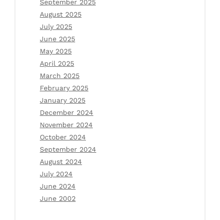
September 2025
August 2025
July 2025
June 2025
May 2025
April 2025
March 2025
February 2025
January 2025
December 2024
November 2024
October 2024
September 2024
August 2024
July 2024
June 2024
June 2002