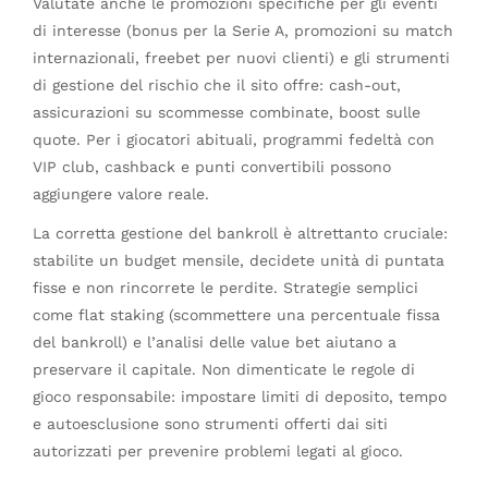
Valutate anche le promozioni specifiche per gli eventi
di interesse (bonus per la Serie A, promozioni su match
internazionali, freebet per nuovi clienti) e gli strumenti
di gestione del rischio che il sito offre: cash-out,
assicurazioni su scommesse combinate, boost sulle
quote. Per i giocatori abituali, programmi fedeltà con
VIP club, cashback e punti convertibili possono
aggiungere valore reale.
La corretta gestione del bankroll è altrettanto cruciale:
stabilite un budget mensile, decidete unità di puntata
fisse e non rincorrete le perdite. Strategie semplici
come flat staking (scommettere una percentuale fissa
del bankroll) e l’analisi delle value bet aiutano a
preservare il capitale. Non dimenticate le regole di
gioco responsabile: impostare limiti di deposito, tempo
e autoesclusione sono strumenti offerti dai siti
autorizzati per prevenire problemi legati al gioco.