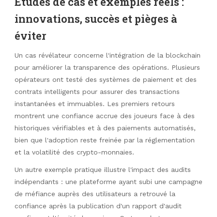
Études de cas et exemples réels :
innovations, succès et pièges à
éviter
Un cas révélateur concerne l'intégration de la blockchain
pour améliorer la transparence des opérations. Plusieurs
opérateurs ont testé des systèmes de paiement et des
contrats intelligents pour assurer des transactions
instantanées et immuables. Les premiers retours
montrent une confiance accrue des joueurs face à des
historiques vérifiables et à des paiements automatisés,
bien que l'adoption reste freinée par la réglementation
et la volatilité des crypto-monnaies.
Un autre exemple pratique illustre l'impact des audits
indépendants : une plateforme ayant subi une campagne
de méfiance auprès des utilisateurs a retrouvé la
confiance après la publication d'un rapport d'audit