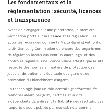
Les fondamentaux et la
réglementation : sécurité, licences
et transparence
Avant de s'engager sur une plateforme, la première
vérification porte sur la
licence
et la régulation. Les
autorités reconnues comme la Malta Gaming Authority,
la UK Gambling Commission ou encore des organismes
de régulation locaux assurent un cadre légal et des
contrôles réguliers. Une licence valide atteste que le site
respecte des normes en matière de protection des
joueurs, de traitement équitable des gains et de
prévention du blanchiment d'argent.
La technologie joue un rôle central :
générateurs de
nombres aléatoires
(RNG) certifiés et audits
indépendants garantissent la
fiabilité
des résultats. Les
rapports d'audit publiés par des cabinets comme