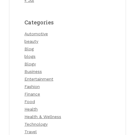
« Jul
Categories
Automotive
beauty
Blog
blogs
Blogv
Business
Entertainment
Fashion
Finance
Food
Health
Health & Wellness
Technology
Travel