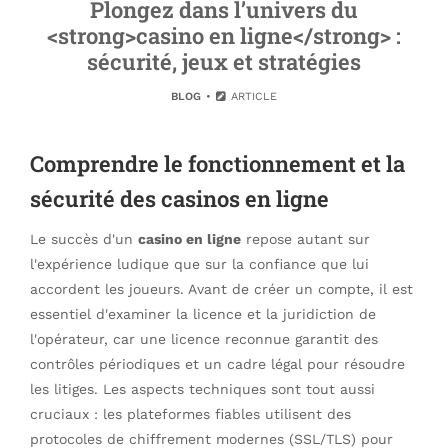
Plongez dans l’univers du
<strong>casino en ligne</strong> :
sécurité, jeux et stratégies
BLOG
ARTICLE
Comprendre le fonctionnement et la
sécurité des casinos en ligne
Le succès d'un
casino en ligne
repose autant sur
l'expérience ludique que sur la confiance que lui
accordent les joueurs. Avant de créer un compte, il est
essentiel d'examiner la licence et la juridiction de
l'opérateur, car une licence reconnue garantit des
contrôles périodiques et un cadre légal pour résoudre
les litiges. Les aspects techniques sont tout aussi
cruciaux : les plateformes fiables utilisent des
protocoles de chiffrement modernes (SSL/TLS) pour