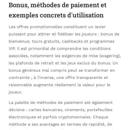
Bonus, méthodes de paiement et
exemples concrets d'utilisation
Les offres promotionnelles constituent un levier
puissant pour attirer et fidéliser les joueurs : bonus de
bienvenue, tours gratuits, cashbacks et programmes
VIP. Il est primordial de comprendre les conditions
associées, notamment les exigences de mise (wagering),
les plafonds de retrait et les jeux exclus du bonus. Un
bonus généreux mal compris peut se transformer en
contrainte ; à l'inverse, une offre transparente et
raisonnable augmente réellement la valeur pour le
joueur.
La palette de méthodes de paiement est également
décisive : cartes bancaires, virements, portefeuilles
électroniques et parfois cryptomonnaies. Chaque
méthode a ses avantages en termes de rapidité, de