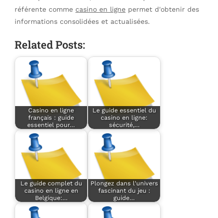
référente comme
casino en ligne
permet d'obtenir des
informations consolidées et actualisées.
Related Posts:
Casino en ligne
Le guide essentiel du
français : guide
casino en ligne:
essentiel pour…
sécurité,…
Le guide complet du
Plongez dans l'univers
casino en ligne en
fascinant du jeu :
Belgique:…
guide…