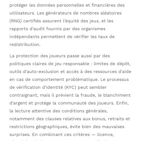
protéger les données personnelles et financières des
utilisateurs. Les générateurs de nombres aléatoires
(RNG) certifiés assurent l'équité des jeux, et les
rapports d'audit fournis par des organismes
indépendants permettent de vérifier les taux de
redistribution.
La protection des joueurs passe aussi par des
politiques claires de jeu responsable : limites de dépôt,
outils d'auto-exclusion et accès à des ressources d'aide
en cas de comportement problématique. Le processus
de vérification d'identité (KYC) peut sembler
contraignant, mais il prévient la fraude, le blanchiment
d'argent et protège la communauté des joueurs. Enfin,
la lecture attentive des conditions générales,
notamment des clauses relatives aux bonus, retraits et
restrictions géographiques, évite bien des mauvaises
surprises. En combinant ces critères — licence,