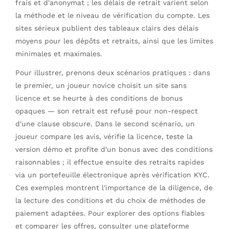
frais et d'anonymat ; les délais de retrait varient selon
la méthode et le niveau de vérification du compte. Les
sites sérieux publient des tableaux clairs des délais
moyens pour les dépôts et retraits, ainsi que les limites
minimales et maximales.
Pour illustrer, prenons deux scénarios pratiques : dans
le premier, un joueur novice choisit un site sans
licence et se heurte à des conditions de bonus
opaques — son retrait est refusé pour non-respect
d'une clause obscure. Dans le second scénario, un
joueur compare les avis, vérifie la licence, teste la
version démo et profite d'un bonus avec des conditions
raisonnables ; il effectue ensuite des retraits rapides
via un portefeuille électronique après vérification KYC.
Ces exemples montrent l'importance de la diligence, de
la lecture des conditions et du choix de méthodes de
paiement adaptées. Pour explorer des options fiables
et comparer les offres, consulter une plateforme