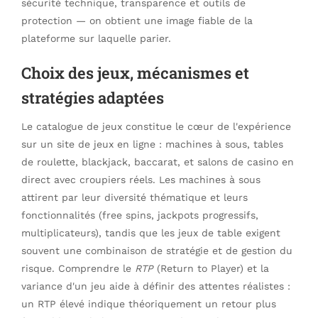
sécurité technique, transparence et outils de
protection — on obtient une image fiable de la
plateforme sur laquelle parier.
Choix des jeux, mécanismes et
stratégies adaptées
Le catalogue de jeux constitue le cœur de l'expérience
sur un site de jeux en ligne : machines à sous, tables
de roulette, blackjack, baccarat, et salons de casino en
direct avec croupiers réels. Les machines à sous
attirent par leur diversité thématique et leurs
fonctionnalités (free spins, jackpots progressifs,
multiplicateurs), tandis que les jeux de table exigent
souvent une combinaison de stratégie et de gestion du
risque. Comprendre le
RTP
(Return to Player) et la
variance d'un jeu aide à définir des attentes réalistes :
un RTP élevé indique théoriquement un retour plus