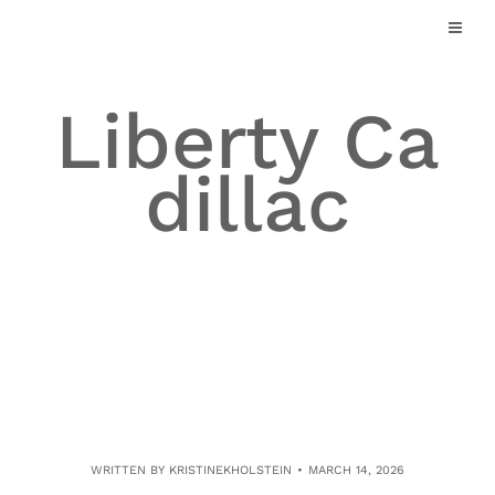
Skip
to
content
Liberty Ca
dillac
WRITTEN BY
KRISTINEKHOLSTEIN
MARCH 14, 2026