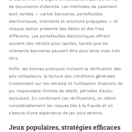
de documents d'identité. Les méthodes de paiement
sont variées — cartes bancaires, portefeuilles
électroniques, virements et solutions prépayées — et
chaque option présente des délais et des frais
différents. Les portefeuilles électroniques offrent
souvent des retraits plus rapides, tandis que les
virements bancaires peuvent être plus lents mais très
sûrs.
Enfin, les bonnes pratiques incluent la vérification des
avis utilisateurs, la lecture des conditions générales
(notamment sur les retraits) et l'utilisation d'options de
jeu responsable (limites de dépôt, périodes d'auto-
exclusion). En combinant ces vérifications, on réduit
considérablement les risques liés à la fraude et on
s'assure d'une expérience de jeu plus sereine.
Jeux populaires, stratégies efficaces