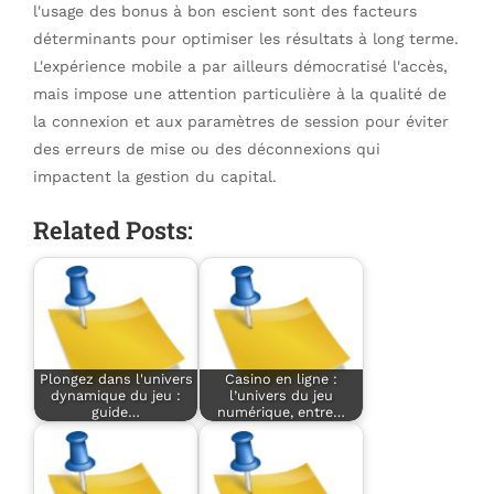
l'usage des bonus à bon escient sont des facteurs
déterminants pour optimiser les résultats à long terme.
L'expérience mobile a par ailleurs démocratisé l'accès,
mais impose une attention particulière à la qualité de
la connexion et aux paramètres de session pour éviter
des erreurs de mise ou des déconnexions qui
impactent la gestion du capital.
Related Posts:
Plongez dans l'univers
Casino en ligne :
dynamique du jeu :
l’univers du jeu
guide…
numérique, entre…