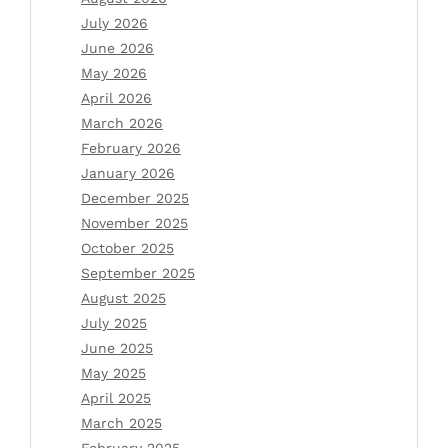
July 2026
June 2026
May 2026
April 2026
March 2026
February 2026
January 2026
December 2025
November 2025
October 2025
September 2025
August 2025
July 2025
June 2025
May 2025
April 2025
March 2025