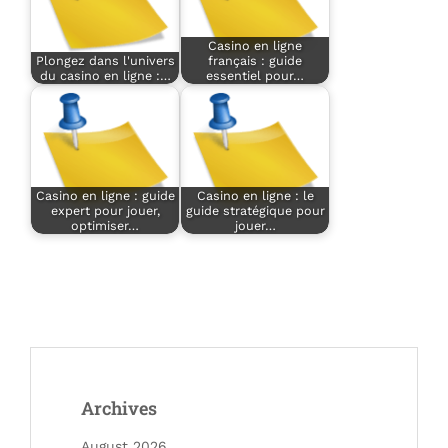
Casino en ligne
Plongez dans l'univers
français : guide
du casino en ligne :…
essentiel pour…
Casino en ligne : guide
Casino en ligne : le
expert pour jouer,
guide stratégique pour
optimiser…
jouer…
Archives
August 2026