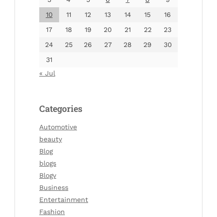
10
11
12
13
14
15
16
17
18
19
20
21
22
23
24
25
26
27
28
29
30
31
« Jul
Categories
Automotive
beauty
Blog
blogs
Blogv
Business
Entertainment
Fashion