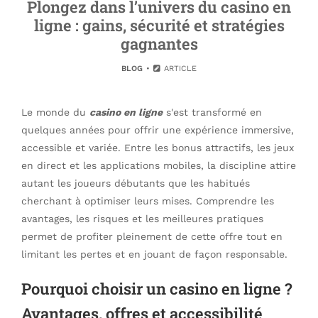
Plongez dans l’univers du casino en
ligne : gains, sécurité et stratégies
gagnantes
BLOG
ARTICLE
Le monde du
casino en ligne
s'est transformé en
quelques années pour offrir une expérience immersive,
accessible et variée. Entre les bonus attractifs, les jeux
en direct et les applications mobiles, la discipline attire
autant les joueurs débutants que les habitués
cherchant à optimiser leurs mises. Comprendre les
avantages, les risques et les meilleures pratiques
permet de profiter pleinement de cette offre tout en
limitant les pertes et en jouant de façon responsable.
Pourquoi choisir un casino en ligne ?
Avantages, offres et accessibilité