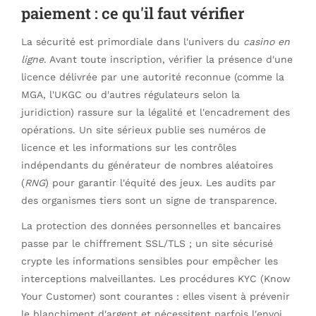
paiement : ce qu'il faut vérifier
La sécurité est primordiale dans l'univers du
casino en
ligne
. Avant toute inscription, vérifier la présence d'une
licence délivrée par une autorité reconnue (comme la
MGA, l'UKGC ou d'autres régulateurs selon la
juridiction) rassure sur la légalité et l'encadrement des
opérations. Un site sérieux publie ses numéros de
licence et les informations sur les contrôles
indépendants du générateur de nombres aléatoires
(
RNG
) pour garantir l'équité des jeux. Les audits par
des organismes tiers sont un signe de transparence.
La protection des données personnelles et bancaires
passe par le chiffrement SSL/TLS ; un site sécurisé
crypte les informations sensibles pour empêcher les
interceptions malveillantes. Les procédures KYC (Know
Your Customer) sont courantes : elles visent à prévenir
le blanchiment d'argent et nécessitent parfois l'envoi