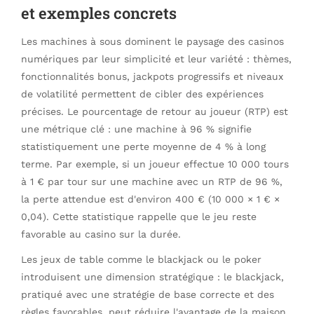
et exemples concrets
Les machines à sous dominent le paysage des casinos
numériques par leur simplicité et leur variété : thèmes,
fonctionnalités bonus, jackpots progressifs et niveaux
de volatilité permettent de cibler des expériences
précises. Le pourcentage de retour au joueur (RTP) est
une métrique clé : une machine à 96 % signifie
statistiquement une perte moyenne de 4 % à long
terme. Par exemple, si un joueur effectue 10 000 tours
à 1 € par tour sur une machine avec un RTP de 96 %,
la perte attendue est d'environ 400 € (10 000 × 1 € ×
0,04). Cette statistique rappelle que le jeu reste
favorable au casino sur la durée.
Les jeux de table comme le blackjack ou le poker
introduisent une dimension stratégique : le blackjack,
pratiqué avec une stratégie de base correcte et des
règles favorables, peut réduire l'avantage de la maison