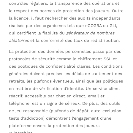
contrôles réguliers, la transparence des opérations et
le respect des normes de protection des joueurs. Outre
la licence, il faut rechercher des audits indépendants
réalisés par des organismes tels que eCOGRA ou GLI,
qui certifient la fiabilité du
générateur de nombres
aléatoires
et la conformité des taux de redistribution.
La protection des données personnelles passe par des
protocoles de sécurité comme le chiffrement SSL et
des politiques de confidentialité claires. Les conditions
générales doivent préciser les délais de traitement des
retraits, les plafonds éventuels, ainsi que les politiques
en matière de vérification d'identité. Un service client
réactif, accessible par chat en direct, email et
téléphone, est un signe de sérieux. De plus, des outils
de jeu responsable (plafonds de dépôt, auto-exclusion,
tests d'addiction) démontrent l'engagement d'une
plateforme envers la protection des joueurs
vulnérables.