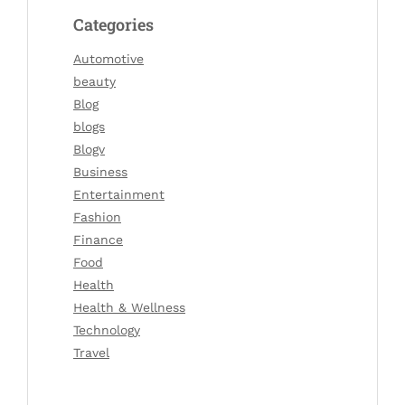
Categories
Automotive
beauty
Blog
blogs
Blogv
Business
Entertainment
Fashion
Finance
Food
Health
Health & Wellness
Technology
Travel