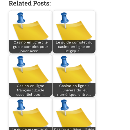
Related Posts:
Casino en ligne : le
Le guide complet du
guide complet pour
casino en ligne en
jouer avec…
Belgique:…
Casino en ligne
Casino en ligne :
français : guide
l’univers du jeu
essentiel pour…
numérique, entre…
Le guide essentiel du
Casino en ligne : guide