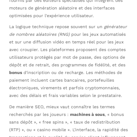
fournis par des éditeurs spécialisés qui intègrent des
moteurs de génération aléatoire et des interfaces
optimisées pour l'expérience utilisateur.
La logique technique repose souvent sur un
générateur
de nombres aléatoires (RNG)
pour les jeux automatisés
et sur une diffusion vidéo en temps réel pour les jeux
avec croupier. Les plateformes proposent des comptes
utilisateurs protégés par mot de passe, des options de
dépôt et de retrait, des programmes de fidélité, et des
bonus
d'inscription ou de recharge. Les méthodes de
paiement incluent cartes bancaires, portefeuilles
électroniques, virements et parfois cryptomonnaies,
avec des délais et frais variables selon le prestataire.
De manière SEO, mieux vaut connaître les termes
recherchés par les joueurs :
machines à sous
, « bonus
sans dépôt », « free spins », « taux de redistribution
(RTP) », ou « casino mobile ». L'interface, la rapidité des