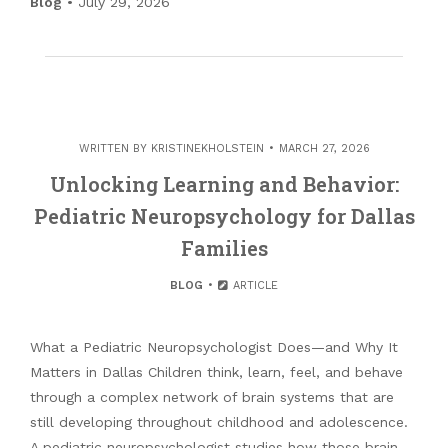
Blog
July 29, 2026
WRITTEN BY
KRISTINEKHOLSTEIN
MARCH 27, 2026
Unlocking Learning and Behavior:
Pediatric Neuropsychology for Dallas
Families
BLOG
ARTICLE
What a Pediatric Neuropsychologist Does—and Why It
Matters in Dallas Children think, learn, feel, and behave
through a complex network of brain systems that are
still developing throughout childhood and adolescence.
A pediatric neuropsychologist studies how those brain