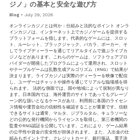
ジノ」の基本と安全な遊び方
Blog
July 29, 2026
オンラインカジノとは何か：仕組みと法的なポイント オンラ
インカジノは、インターネット上でカジノゲームを提供する
プラットフォームを指します。代表的なゲームには、スロッ
ト、ルーレット、ブラックジャック、バカラ、ポーカー、そ
してライブディーラーを通じてリアルタイムで遊ぶライブカ
ジノなどがあります。これらのゲームは、ソフトウェアプロ
バイダーが開発したプログラムによって運用され、スロット
やテーブルゲームは乱数生成アルゴリズム（RNG）で結果が
決まります。ライブカジノは実際のディーラーを映像で配信
し、ユーザーはチャットや操作を通じてリアルな臨場感を得
られます。 法的な側面では、国や地域によって規制が異なり
ます。日本国内では、海外運営のサイトであってもグレーゾ
ーン的な扱いとなるケースがあり、利用前に各国のライセン
ス情報や運営会社の信頼性を確認することが重要です。信頼
できるサイトは通常、マルタ、ジブラルタル、キュラソーな
どの公的な発行機関からライセンスを取得し、第三者機関の
監査やRNG認証を公開しています。これにより、ゲーム結果
の公平性や資金の安全性が担保されます。 また、入出金の仕
組みもポイントです。クレジットカード、銀行振込、電子決