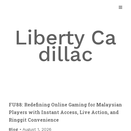
Skip
to
content
Liberty Ca
dillac
FU88: Redefining Online Gaming for Malaysian
Players with Instant Access, Live Action, and
Ringgit Convenience
Blog
August 1, 2026