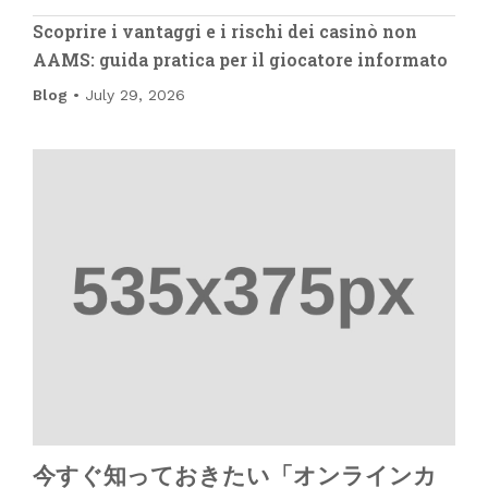
Scoprire i vantaggi e i rischi dei casinò non
AAMS: guida pratica per il giocatore informato
Blog
July 29, 2026
今すぐ知っておきたい「オンラインカ