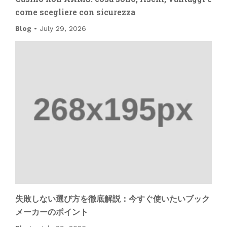
come scegliere con sicurezza
Blog
July 29, 2026
失敗しない選び方を徹底解説：今すぐ使いたいブック
メーカーのポイント