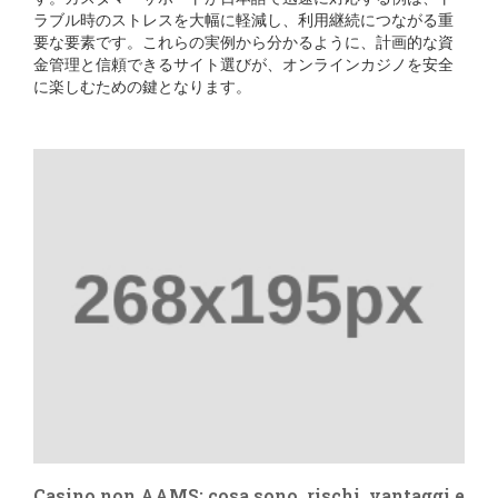
ラブル時のストレスを大幅に軽減し、利用継続につながる重
要な要素です。これらの実例から分かるように、計画的な資
金管理と信頼できるサイト選びが、オンラインカジノを安全
に楽しむための鍵となります。
Casino non AAMS: cosa sono, rischi, vantaggi e