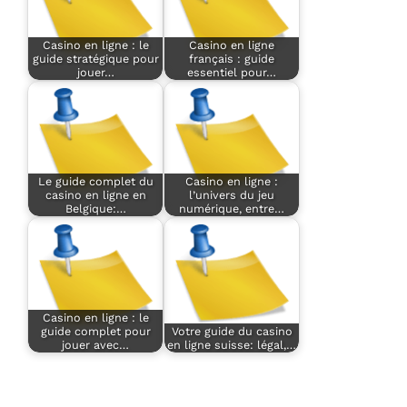
Casino en ligne : le
Casino en ligne
guide stratégique pour
français : guide
jouer…
essentiel pour…
Le guide complet du
Casino en ligne :
casino en ligne en
l’univers du jeu
Belgique:…
numérique, entre…
Casino en ligne : le
guide complet pour
Votre guide du casino
jouer avec…
en ligne suisse: légal,…