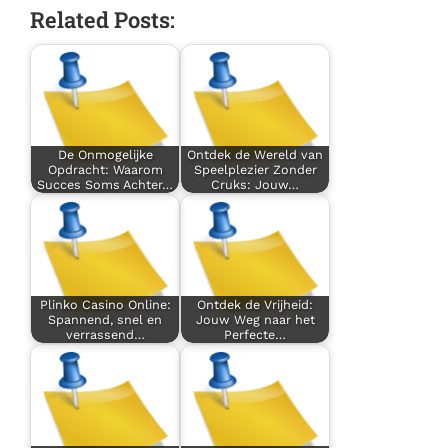
Related Posts:
De Onmogelijke
Ontdek de Wereld van
Opdracht: Waarom
Speelplezier Zonder
Succes Soms Achter…
Cruks: Jouw…
Plinko Casino Online:
Ontdek de Vrijheid:
Spannend, snel en
Jouw Weg naar het
verrassend…
Perfecte…