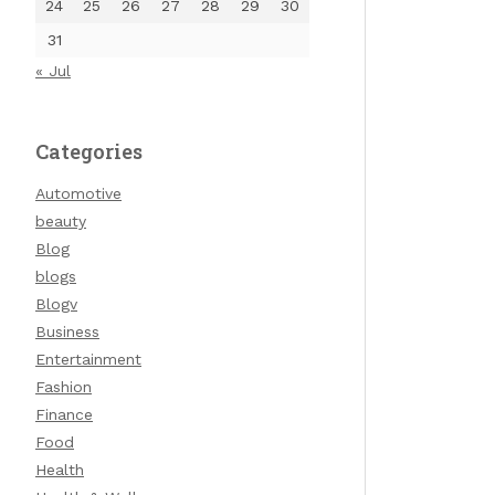
24
25
26
27
28
29
30
31
« Jul
Categories
Automotive
beauty
Blog
blogs
Blogv
Business
Entertainment
Fashion
Finance
Food
Health