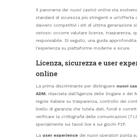
Il panorama dei
nuovi casinò online
sta evolvend
standard di sicurezza più stringenti e un’offerta
davvero competitivi i siti di ultima generazione s
vistoso: occorre valutare licenze, trasparenza, 
responsabile. Di seguito, una guida approfondita
l’esperienza su piattaforme moderne e sicure.
Licenza, sicurezza e user exper
online
La prima discriminante per distinguere
nuovi cas
ADM
, rilasciata dall’Agenzia delle Dogane e dei 
regole italiane su trasparenza, controllo dei co
livello di garanzia che tutela dati, fondi e corre
verificare la
crittografia
delle comunicazioni (TLS)
specialmente sui tavoli live e sui giochi P2P.
La
user experience
dei nuovi operatori punta su