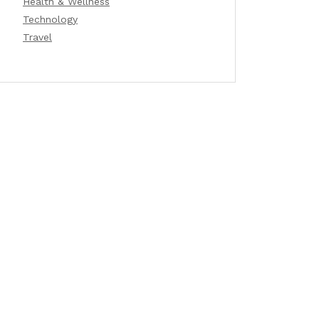
Health & Wellness
Technology
Travel