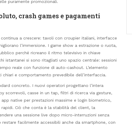
quelle puramente promozionali.
evoluto, crash games e pagamenti
er continua a crescere: tavoli con croupier italiani, interfacce
igliorano l’immersione. I game show a estrazione o ruota,
blico perché ricreano il ritmo televisivo in chiave
chi istantanei si sono ritagliati uno spazio centrale: sessioni
in tempo reale con funzione di auto-cashout. L’elemento
iti chiari e comportamento prevedibile dell’interfaccia.
dard concreto. I nuovi operatori progettano l’intera
scorrevoli, casse in un tap, filtri di ricerca via gesture,
o app native per prestazioni massime e login biometrico,
apidi. Ciò che conta è la stabilità del client, la
prendere una sessione live dopo micro-interruzioni senza
restare facilmente accessibili anche da smartphone, con