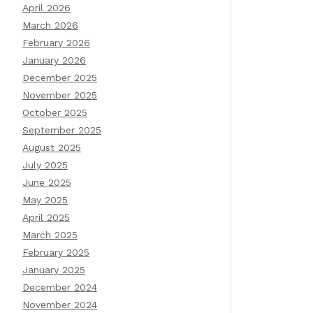
April 2026
March 2026
February 2026
January 2026
December 2025
November 2025
October 2025
September 2025
August 2025
July 2025
June 2025
May 2025
April 2025
March 2025
February 2025
January 2025
December 2024
November 2024