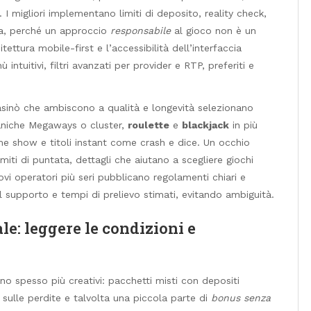
 I migliori implementano limiti di deposito, reality check,
ea, perché un approccio
responsabile
al gioco non è un
tettura mobile-first e l’accessibilità dell’interfaccia
intuitivi, filtri avanzati per provider e RTP, preferiti e
casinò che ambiscono a qualità e longevità selezionano
iche Megaways o cluster,
roulette
e
blackjack
in più
ame show e titoli instant come crash e dice. Un occhio
imiti di puntata, dettagli che aiutano a scegliere giochi
nuovi operatori più seri pubblicano regolamenti chiari e
l supporto e tempi di prelievo stimati, evitando ambiguità.
le: leggere le condizioni e
no spesso più creativi: pacchetti misti con depositi
k sulle perdite e talvolta una piccola parte di
bonus senza