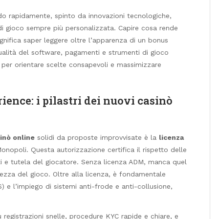
o rapidamente, spinto da innovazioni tecnologiche,
 di gioco sempre più personalizzata. Capire cosa rende
ignifica saper leggere oltre l’apparenza di un bonus
qualità del software, pagamenti e strumenti di gioco
 per orientare scelte consapevoli e massimizzare
ience: i pilastri dei nuovi casinò
inò online
solidi da proposte improvvisate è la
licenza
Monopoli. Questa autorizzazione certifica il rispetto delle
nti e tutela del giocatore. Senza licenza ADM, manca quel
ttezza del gioco. Oltre alla licenza, è fondamentale
 e l’impiego di sistemi anti-frode e anti-collusione,
 registrazioni snelle, procedure KYC rapide e chiare, e