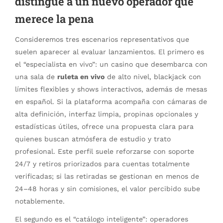
distingue a un nuevo operador que
merece la pena
Consideremos tres escenarios representativos que
suelen aparecer al evaluar lanzamientos. El primero es
el “especialista en vivo”: un casino que desembarca con
una sala de
ruleta en vivo
de alto nivel, blackjack con
límites flexibles y shows interactivos, además de mesas
en español. Si la plataforma acompaña con cámaras de
alta definición, interfaz limpia, propinas opcionales y
estadísticas útiles, ofrece una propuesta clara para
quienes buscan atmósfera de estudio y trato
profesional. Este perfil suele reforzarse con soporte
24/7 y retiros priorizados para cuentas totalmente
verificadas; si las retiradas se gestionan en menos de
24–48 horas y sin comisiones, el valor percibido sube
notablemente.
El segundo es el “catálogo inteligente”: operadores