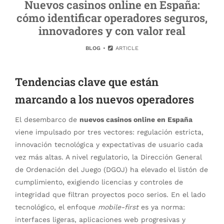
Nuevos casinos online en España:
cómo identificar operadores seguros,
innovadores y con valor real
BLOG
ARTICLE
Tendencias clave que están
marcando a los nuevos operadores
El desembarco de
nuevos casinos online en España
viene impulsado por tres vectores: regulación estricta,
innovación tecnológica y expectativas de usuario cada
vez más altas. A nivel regulatorio, la Dirección General
de Ordenación del Juego (DGOJ) ha elevado el listón de
cumplimiento, exigiendo licencias y controles de
integridad que filtran proyectos poco serios. En el lado
tecnológico, el enfoque
mobile-first
es ya norma:
interfaces ligeras, aplicaciones web progresivas y