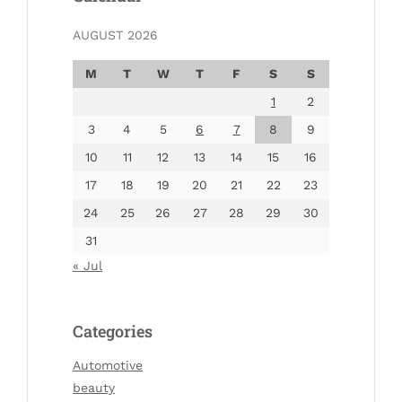
AUGUST 2026
M
T
W
T
F
S
S
1
2
3
4
5
6
7
8
9
10
11
12
13
14
15
16
17
18
19
20
21
22
23
24
25
26
27
28
29
30
31
« Jul
Categories
Automotive
beauty