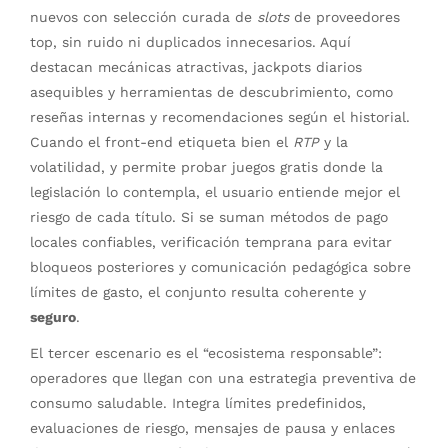
nuevos con selección curada de
slots
de proveedores
top, sin ruido ni duplicados innecesarios. Aquí
destacan mecánicas atractivas, jackpots diarios
asequibles y herramientas de descubrimiento, como
reseñas internas y recomendaciones según el historial.
Cuando el front-end etiqueta bien el
RTP
y la
volatilidad, y permite probar juegos gratis donde la
legislación lo contempla, el usuario entiende mejor el
riesgo de cada título. Si se suman métodos de pago
locales confiables, verificación temprana para evitar
bloqueos posteriores y comunicación pedagógica sobre
límites de gasto, el conjunto resulta coherente y
seguro
.
El tercer escenario es el “ecosistema responsable”:
operadores que llegan con una estrategia preventiva de
consumo saludable. Integra límites predefinidos,
evaluaciones de riesgo, mensajes de pausa y enlaces