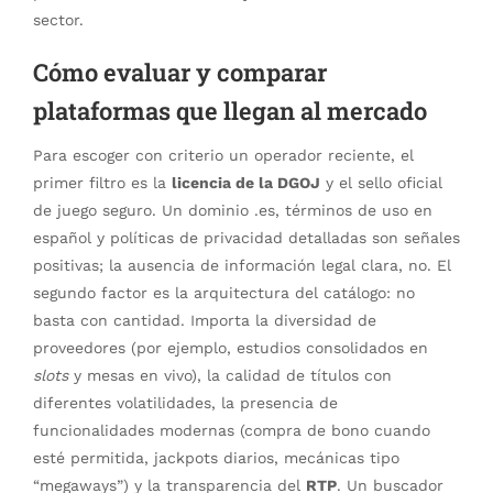
sector.
Cómo evaluar y comparar
plataformas que llegan al mercado
Para escoger con criterio un operador reciente, el
primer filtro es la
licencia de la DGOJ
y el sello oficial
de juego seguro. Un dominio .es, términos de uso en
español y políticas de privacidad detalladas son señales
positivas; la ausencia de información legal clara, no. El
segundo factor es la arquitectura del catálogo: no
basta con cantidad. Importa la diversidad de
proveedores (por ejemplo, estudios consolidados en
slots
y mesas en vivo), la calidad de títulos con
diferentes volatilidades, la presencia de
funcionalidades modernas (compra de bono cuando
esté permitida, jackpots diarios, mecánicas tipo
“megaways”) y la transparencia del
RTP
. Un buscador