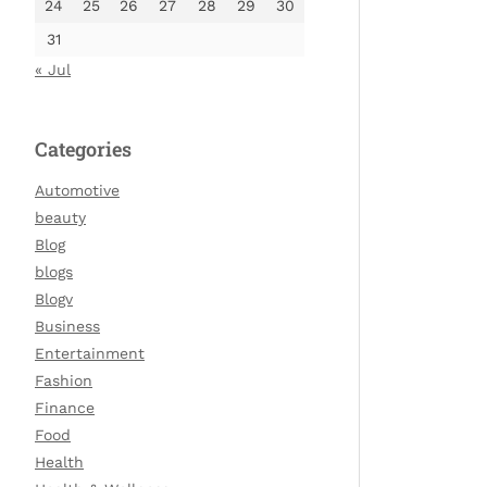
24
25
26
27
28
29
30
31
« Jul
Categories
Automotive
beauty
Blog
blogs
Blogv
Business
Entertainment
Fashion
Finance
Food
Health