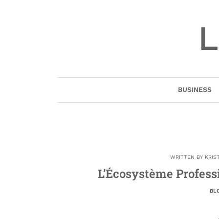
Skip
to
L
content
BUSINESS
WRITTEN BY
KRIS
L’Écosystème Profess
BL