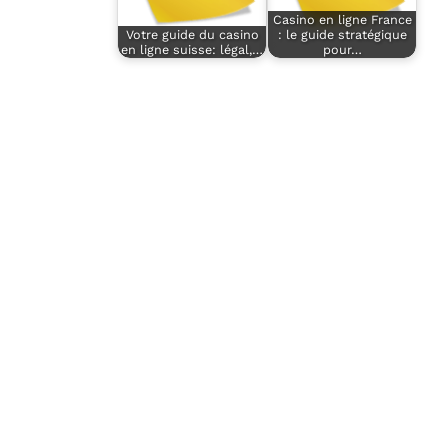
Casino en ligne France
Votre guide du casino
: le guide stratégique
en ligne suisse: légal,…
pour…