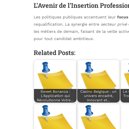
L’Avenir de l’Insertion Professi
Les politiques publiques accentuent leur
focus
requalification. La synergie entre
secteur privé
les métiers de demain, faisant de la veille act
pour tout candidat ambitieux.
Related Posts:
Sweet Bonanza :
Casino Belgique : un
Le 
L'Application qui
univers encadré,
Tro
Révolutionne Votre…
innovant et…