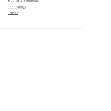
Health & Wellness
Technology
Travel