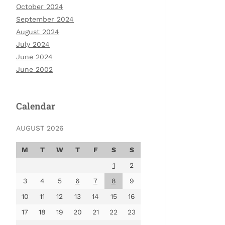
October 2024
September 2024
August 2024
July 2024
June 2024
June 2002
Calendar
AUGUST 2026
M
T
W
T
F
S
S
1
2
3
4
5
6
7
8
9
10
11
12
13
14
15
16
17
18
19
20
21
22
23