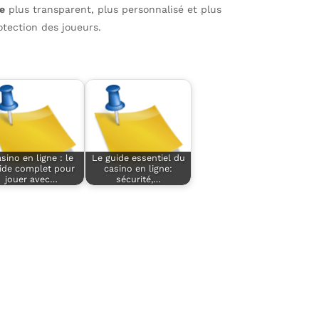
ne
plus transparent, plus personnalisé et plus
rotection des joueurs.
sino en ligne : le
Le guide essentiel du
ide complet pour
casino en ligne:
jouer avec…
sécurité,…