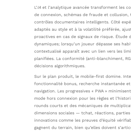
L’
IA
et l’analytique avancée transforment les co
de connexion, schémas de fraude et collusion, t
contrôles documentaires intelligents. Côté exp
adaptés au style et à la volatilité préférée, aj
proactives en cas de signaux de risque. Étude 
dynamiques; lorsqu’un joueur dépasse ses hab
contextualisé apparaît avec un lien vers les li
planifiées. La conformité (anti-blanchiment, RGP
décisions algorithmiques.
Sur le plan produit, le mobile-first domine. Int
fonctionnalité bonus, recherche instantanée et f
navigation. Les progressives « PWA » minimisent 
mode hors connexion pour les règles et l’histori
rounds courts et des mécaniques de multiplica
dimensions sociales — tchat, réactions, parties 
innovations comme les preuves d’équité vérifi
gagnent du terrain, bien qu’elles doivent s’arti