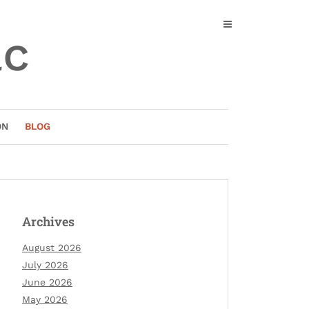
ac
ON
BLOG
Archives
August 2026
July 2026
June 2026
May 2026