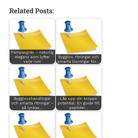
Related Posts:
Pampasgräs – naturlig
elegans som lyfter
Bygglov, ritningar och
varje rum
smarta lösningar för…
Bygglovshandlingar
Lås upp din kropps
och smarta ritningar –
potential: En guide till
så lyckas…
peptider…