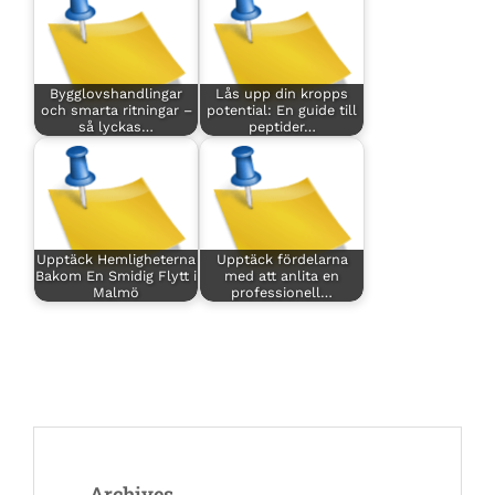
Bygglovshandlingar
Lås upp din kropps
och smarta ritningar –
potential: En guide till
så lyckas…
peptider…
Upptäck Hemligheterna
Upptäck fördelarna
Bakom En Smidig Flytt i
med att anlita en
Malmö
professionell…
Archives