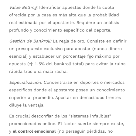
Value Betting:
Identificar apuestas donde la cuota
ofrecida por la casa es más alta que la probabilidad
real estimada por el apostante. Requiere un análisis
profundo y conocimiento específico del deporte.
Gestión de Bankroll:
La regla de oro. Consiste en definir
un presupuesto exclusivo para apostar (nunca dinero
esencial) y establecer un porcentaje fijo máximo por
apuesta (ej: 1-5% del bankroll total) para evitar la ruina
rápida tras una mala racha.
Especialización:
Concentrarse en deportes o mercados
específicos donde el apostante posee un conocimiento
superior al promedio. Apostar en demasiados frentes
diluye la ventaja.
Es crucial desconfiar de los “sistemas infalibles”
promocionados online. El factor suerte siempre existe,
y
el control emocional
(no perseguir pérdidas, no