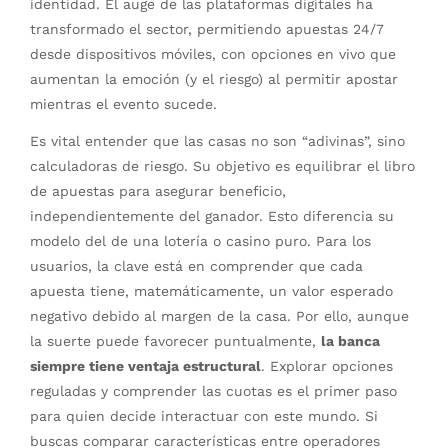
identidad. El auge de las plataformas digitales ha
transformado el sector, permitiendo apuestas 24/7
desde dispositivos móviles, con opciones en vivo que
aumentan la emoción (y el riesgo) al permitir apostar
mientras el evento sucede.
Es vital entender que las casas no son “adivinas”, sino
calculadoras de riesgo. Su objetivo es equilibrar el libro
de apuestas para asegurar beneficio,
independientemente del ganador. Esto diferencia su
modelo del de una lotería o casino puro. Para los
usuarios, la clave está en comprender que cada
apuesta tiene, matemáticamente, un valor esperado
negativo debido al margen de la casa. Por ello, aunque
la suerte puede favorecer puntualmente,
la banca
siempre tiene ventaja estructural
. Explorar opciones
reguladas y comprender las cuotas es el primer paso
para quien decide interactuar con este mundo. Si
buscas comparar características entre operadores