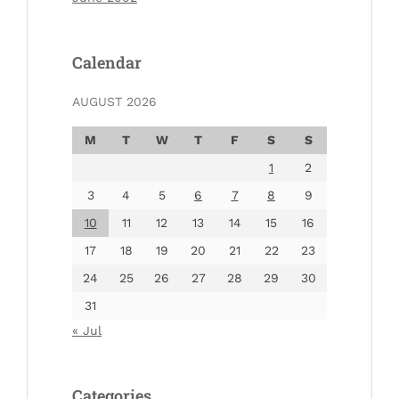
Calendar
AUGUST 2026
M
T
W
T
F
S
S
1
2
3
4
5
6
7
8
9
10
11
12
13
14
15
16
17
18
19
20
21
22
23
24
25
26
27
28
29
30
31
« Jul
Categories