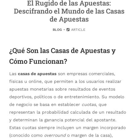
El Rugido de las Apuestas:
Descifrando el Mundo de las Casas
de Apuestas
BLOG
ARTICLE
¿Qué Son las Casas de Apuestas y
Cómo Funcionan?
Las
casas de apuestas
son empresas comerciales,
físicas u online, que permiten a los usuarios realizar
apuestas monetarias sobre resultados de eventos
deportivos, políticos o de entretenimiento. Su modelo
de negocio se basa en establecer
cuotas
, que
representan la probabilidad calculada de un resultado
y determinan la ganancia potencial del apostante.
Estas cuotas siempre incluyen un margen incorporado
(conocido como
overround
o margen de la casa),