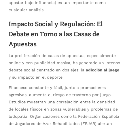
apostar bajo influencia) es tan importante como
cualquier análisis.
Impacto Social y Regulación: El
Debate en Torno a las Casas de
Apuestas
La proliferación de casas de apuestas, especialmente
online y con publicidad masiva, ha generado un intenso
debate social centrado en dos ejes: la
adicción al juego
y su impacto en el deporte.
El acceso constante y fácil, junto a promociones
agresivas, aumenta el riesgo de trastorno por juego.
Estudios muestran una correlación entre la densidad
de locales físicos en zonas vulnerables y problemas de
ludopatía. Organizaciones como la Federación Española
de Jugadores de Azar Rehabilitados (FEJAR) alertan