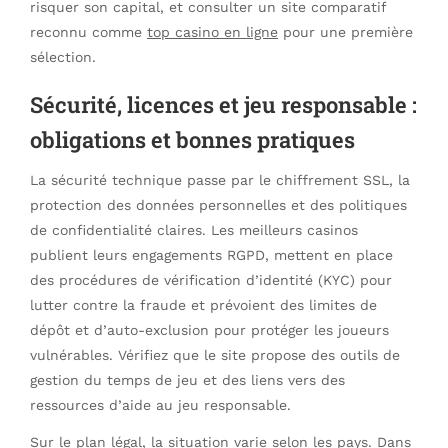
risquer son capital, et consulter un site comparatif
reconnu comme
top casino en ligne
pour une première
sélection.
Sécurité, licences et jeu responsable :
obligations et bonnes pratiques
La sécurité technique passe par le chiffrement SSL, la
protection des données personnelles et des politiques
de confidentialité claires. Les meilleurs casinos
publient leurs engagements RGPD, mettent en place
des procédures de vérification d’identité (KYC) pour
lutter contre la fraude et prévoient des limites de
dépôt et d’auto-exclusion pour protéger les joueurs
vulnérables. Vérifiez que le site propose des outils de
gestion du temps de jeu et des liens vers des
ressources d’aide au jeu responsable.
Sur le plan légal, la situation varie selon les pays. Dans