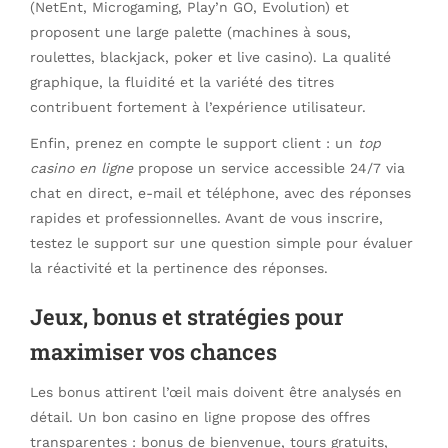
(NetEnt, Microgaming, Play’n GO, Evolution) et
proposent une large palette (machines à sous,
roulettes, blackjack, poker et live casino). La qualité
graphique, la fluidité et la variété des titres
contribuent fortement à l’expérience utilisateur.
Enfin, prenez en compte le support client : un
top
casino en ligne
propose un service accessible 24/7 via
chat en direct, e-mail et téléphone, avec des réponses
rapides et professionnelles. Avant de vous inscrire,
testez le support sur une question simple pour évaluer
la réactivité et la pertinence des réponses.
Jeux, bonus et stratégies pour
maximiser vos chances
Les bonus attirent l’œil mais doivent être analysés en
détail. Un bon casino en ligne propose des offres
transparentes : bonus de bienvenue, tours gratuits,