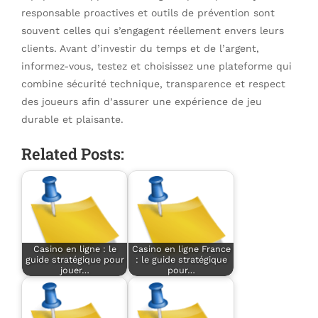
responsable proactives et outils de prévention sont
souvent celles qui s’engagent réellement envers leurs
clients. Avant d’investir du temps et de l’argent,
informez-vous, testez et choisissez une plateforme qui
combine sécurité technique, transparence et respect
des joueurs afin d’assurer une expérience de jeu
durable et plaisante.
Related Posts:
Casino en ligne : le
Casino en ligne France
guide stratégique pour
: le guide stratégique
jouer…
pour…