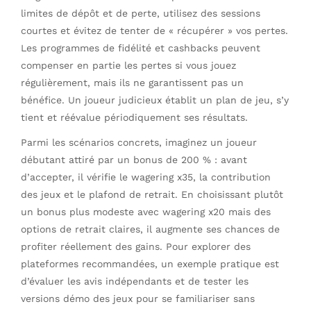
limites de dépôt et de perte, utilisez des sessions
courtes et évitez de tenter de « récupérer » vos pertes.
Les programmes de fidélité et cashbacks peuvent
compenser en partie les pertes si vous jouez
régulièrement, mais ils ne garantissent pas un
bénéfice. Un joueur judicieux établit un plan de jeu, s’y
tient et réévalue périodiquement ses résultats.
Parmi les scénarios concrets, imaginez un joueur
débutant attiré par un bonus de 200 % : avant
d’accepter, il vérifie le wagering x35, la contribution
des jeux et le plafond de retrait. En choisissant plutôt
un bonus plus modeste avec wagering x20 mais des
options de retrait claires, il augmente ses chances de
profiter réellement des gains. Pour explorer des
plateformes recommandées, un exemple pratique est
d’évaluer les avis indépendants et de tester les
versions démo des jeux pour se familiariser sans