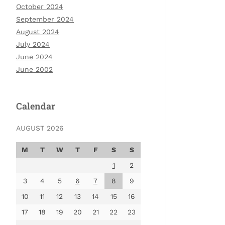
October 2024
September 2024
August 2024
July 2024
June 2024
June 2002
Calendar
AUGUST 2026
M
T
W
T
F
S
S
1
2
3
4
5
6
7
8
9
10
11
12
13
14
15
16
17
18
19
20
21
22
23