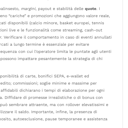
 palinsesto,
margini
, payout e stabilità delle
quote
. I
no “cariche” e promozioni che aggiungono valore reale,
ti disponibili (calcio minore, basket europei, tennis
zioni live e le funzionalità come streaming, cash-out
r
. Verificare il comportamento in caso di eventi annullati
rcati a lungo termine è essenziale per evitare
requenza con cui l’operatore limita le puntate agli utenti
me, possono impattare pesantemente la strategia di chi
ponibilità di carte, bonifici SEPA, e-wallet ed
redito; commissioni; soglie minime e massime per
affidabili dichiarano i tempi di elaborazione per ogni
. Diffidare di promesse irrealistiche o di bonus con
uò sembrare attraente, ma con rollover elevatissimi e
izzare il saldo. Importante, infine, la presenza di
deposito, autoesclusione, pause temporanee e assistenza