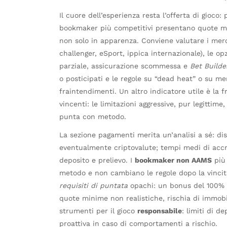
Il cuore dell’esperienza resta l’offerta di gioco:
bookmaker più competitivi presentano quote me
non solo in apparenza. Conviene valutare i merca
challenger, eSport, ippica internazionale), le op
parziale, assicurazione scommessa e
Bet Builde
o posticipati e le regole su “dead heat” o su me
fraintendimenti. Un altro indicatore utile è la f
vincenti: le limitazioni aggressive, pur legitti
punta con metodo.
La sezione pagamenti merita un’analisi a sé: dis
eventualmente criptovalute; tempi medi di acc
deposito e prelievo. I
bookmaker non AAMS
più 
metodo e non cambiano le regole dopo la vincita
requisiti di puntata
opachi: un bonus del 100% p
quote minime non realistiche, rischia di immobil
strumenti per il gioco
responsabile
: limiti di 
proattiva in caso di comportamenti a rischio.