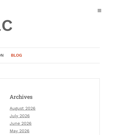
ac
ON
BLOG
Archives
August 2026
July 2026
June 2026
May 2026