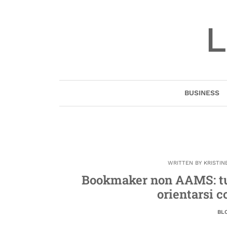
Skip
to
L
content
BUSINESS
WRITTEN BY
KRISTIN
Bookmaker non AAMS: tut
orientarsi 
BL