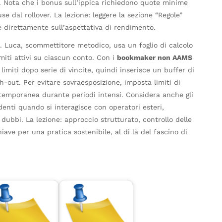
o. Nota che i bonus sull’ippica richiedono quote minime
e dal rollover. La lezione: leggere la sezione “Regole”
 direttamente sull’aspettativa di rendimento.
à. Luca, scommettitore metodico, usa un foglio di calcolo
miti attivi su ciascun conto. Con i
bookmaker non AAMS
 limiti dopo serie di vincite, quindi inserisce un buffer di
sh-out. Per evitare sovraesposizione, imposta limiti di
e temporanea durante periodi intensi. Considera anche gli
identi quando si interagisce con operatori esteri,
 dubbi. La lezione: approccio strutturato, controllo delle
ave per una pratica sostenibile, al di là del fascino di