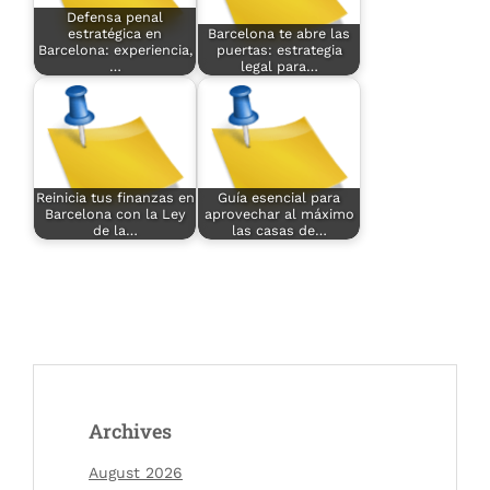
Defensa penal
estratégica en
Barcelona te abre las
Barcelona: experiencia,
puertas: estrategia
…
legal para…
Reinicia tus finanzas en
Guía esencial para
Barcelona con la Ley
aprovechar al máximo
de la…
las casas de…
Archives
August 2026