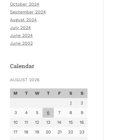
October 2024
September 2024
August 2024
July 2024
June 2024
June 2002
Calendar
AUGUST 2026
M
T
W
T
F
S
S
1
2
3
4
5
6
7
8
9
10
11
12
13
14
15
16
17
18
19
20
21
22
23