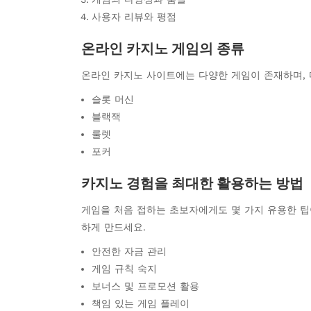
사용자 리뷰와 평점
온라인 카지노 게임의 종류
온라인 카지노 사이트에는 다양한 게임이 존재하며, 
슬롯 머신
블랙잭
룰렛
포커
카지노 경험을 최대한 활용하는 방법
게임을 처음 접하는 초보자에게도 몇 가지 유용한 팁
하게 만드세요.
안전한 자금 관리
게임 규칙 숙지
보너스 및 프로모션 활용
책임 있는 게임 플레이