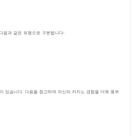
다음과 같은 유형으로 구분됩니다:
이 있습니다. 다음을 참고하여 자신의 카지노 경험을 더욱 풍부