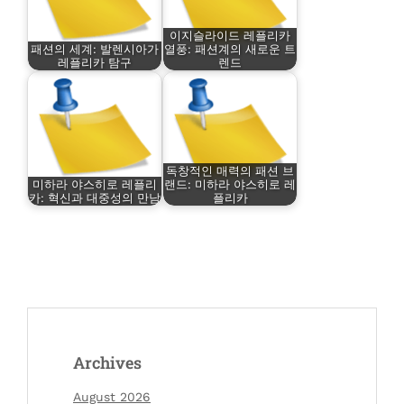
이지슬라이드 레플리카
패션의 세계: 발렌시아가
열풍: 패션계의 새로운 트
레플리카 탐구
렌드
독창적인 매력의 패션 브
미하라 야스히로 레플리
랜드: 미하라 야스히로 레
카: 혁신과 대중성의 만남
플리카
Archives
August 2026