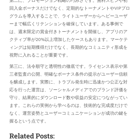
第二に、プロモーション戦略の巧みさです。無料スピンや初
回入金ボーナスだけでなく、定期的なトーナメントやVIPプロ
グラムを導入することで、ライトユーザーからヘビーユーザ
ーまで幅広くリテンションを確保しています。ある事例で
は、週末限定の賞金付きトーナメントを開催し、アプリのア
クティブ率が20%以上増加したケースもあります。マーケテ
ィングは短期獲得だけでなく、長期的なコミュニティ形成を
視野に入れることが重要です。
第三に、法令順守と透明性の徹底です。ライセンス表示や第
三者監査の公開、明確なボーナス条件の提示がユーザー信頼
を醸成します。実際に、トラブル発生時に迅速かつ公正な対
応を行った運営は、ソーシャルメディアでのブランド評価を
守り、結果的にダウンロード数や収益の安定につながってい
ます。これらの実例から学べるのは、技術的な完成度だけで
なく、運営姿勢とユーザーコミュニケーションが成功の鍵を
握るという点です。
Related Posts: