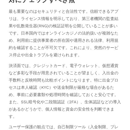
最も重要なのはセキュリティと合法性です。信頼できるアプ
リは、ライセンス情報を明示しており、第三者機関の監査結
果や乱数発生器(RNG)の検証証明を公開していることが多い
です。日本国内ではオンラインカジノの法的扱いが複雑なた
め、利用前に提供事業者の所在国や適用される法律、利用規
約を確認することが不可欠です。これにより、突然のサービ
ス停止や出金トラブルを避けられます。
決済面では、クレジットカード、電子ウォレット、仮想通貨
など多彩な手段が用意されていることが望ましく、入出金の
手数料と反映時間も比較ポイントになります。特に出金プロ
セスは本人確認（KYC）や送金制限が厳格な場合があるた
め、事前に必要書類や処理時間を確認しておくと安心です。
また、SSL暗号化や二段階認証（2FA）、生体認証などの導入
があるかどうかで、個人情報と資金の安全性を判断できま
す。
ユーザー保護の観点では、自己制限ツール（入金制限、プレ