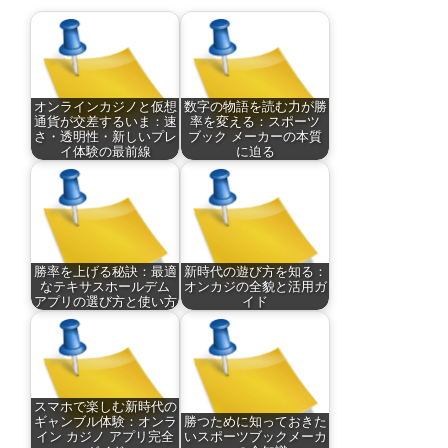
オンラインカジノと仮想
数字の物語を読む力が勝
通貨が交差するいま：速
率を変える：スポーツ
さ・透明性・新しいプレ
ブック メーカーの本質
イ体験の最前線
に迫る
勝率を上げる秘訣：最適
新時代の遊び方を知る：
なテキサスホールデム
オンカジの全貌と活用ガ
アプリの選び方と使い方
イド
スマホで楽しむ新時代の
ギャンブル体験：オンラ
勝つために知っておきた
イン カジノ アプリ完全
いスポーツブックメーカ