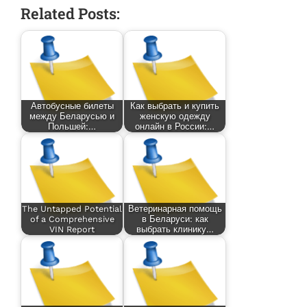
Related Posts:
Автобусные билеты
Как выбрать и купить
между Беларусью и
женскую одежду
Польшей:…
онлайн в России:…
The Untapped Potential
Ветеринарная помощь
of a Comprehensive
в Беларуси: как
VIN Report
выбрать клинику…